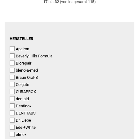
17
bis
32
(von insgesamt
115
)
HERSTELLER
HERSTELLER
Apeiron
Beverly Hills Formula
Biorepair
blend-a-med
Braun Oral-B
Colgate
CURAPROX
dentaid
Dentinox
DENTTABS
Dr. Liebe
Edel+White
elmex