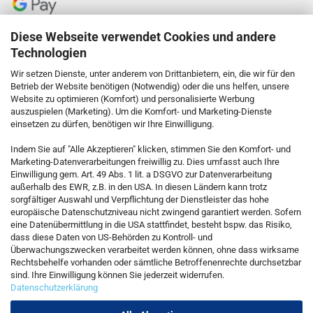
Diese Webseite verwendet Cookies und andere
Technologien
Wir setzen Dienste, unter anderem von Drittanbietern, ein, die wir für den
Betrieb der Website benötigen (Notwendig) oder die uns helfen, unsere
Website zu optimieren (Komfort) und personalisierte Werbung
auszuspielen (Marketing). Um die Komfort- und Marketing-Dienste
einsetzen zu dürfen, benötigen wir Ihre Einwilligung.
KONTAKT
Indem Sie auf "Alle Akzeptieren" klicken, stimmen Sie den Komfort- und
Marketing-Datenverarbeitungen freiwillig zu. Dies umfasst auch Ihre
Einwilligung gem. Art. 49 Abs. 1 lit. a DSGVO zur Datenverarbeitung
Kostenfreie Service-Hotline
außerhalb des EWR, z.B. in den USA. In diesen Ländern kann trotz
0800 5892815
sorgfältiger Auswahl und Verpflichtung der Dienstleister das hohe
europäische Datenschutzniveau nicht zwingend garantiert werden. Sofern
eine Datenübermittlung in die USA stattfindet, besteht bspw. das Risiko,
dass diese Daten von US-Behörden zu Kontroll- und
Callback Service
Überwachungszwecken verarbeitet werden können, ohne dass wirksame
Rechtsbehelfe vorhanden oder sämtliche Betroffenenrechte durchsetzbar
sind. Ihre Einwilligung können Sie jederzeit widerrufen.
Datenschutzerklärung
Kontaktformular