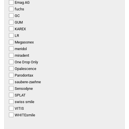
Emag AG
fuchs
GC
GUM
KAREX
LR
Megasonex
meridol
miradent
One Drop Only
Opalescence
Parodontax
saubere-zaehne
Sensodyne
SPLAT
swiss smile
VITIS
WHITEsmile