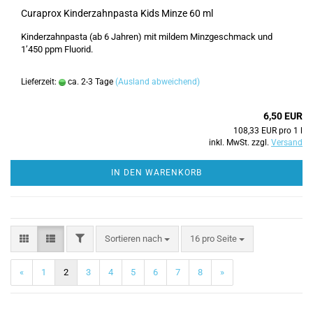
Curaprox Kinderzahnpasta Kids Minze 60 ml
Kinderzahnpasta (ab 6 Jahren) mit mildem Minzgeschmack und
1’450 ppm Fluorid.
Lieferzeit:
ca. 2-3 Tage
(Ausland abweichend)
6,50 EUR
108,33 EUR pro 1 l
inkl. MwSt. zzgl.
Versand
IN DEN WARENKORB
FILTER
Sortieren nach
pro Seite
Sortieren nach
16 pro Seite
«
1
2
3
4
5
6
7
8
»