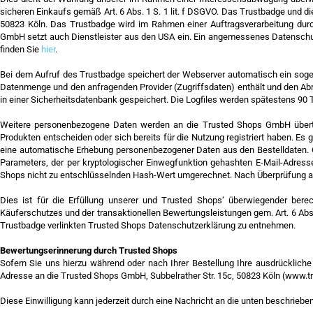
sicheren Einkaufs gemäß Art. 6 Abs. 1 S. 1 lit. f DSGVO. Das Trustbadge und 
50823 Köln. Das Trustbadge wird im Rahmen einer Auftragsverarbeitung durch
GmbH setzt auch Dienstleister aus den USA ein. Ein angemessenes Datenschut
finden Sie
hier
.
Bei dem Aufruf des Trustbadge speichert der Webserver automatisch ein sogen
Datenmenge und den anfragenden Provider (Zugriffsdaten) enthält und den Abru
in einer Sicherheitsdatenbank gespeichert. Die Logfiles werden spätestens 90 
Weitere personenbezogene Daten werden an die Trusted Shops GmbH übertr
Produkten entscheiden oder sich bereits für die Nutzung registriert haben. Es g
eine automatische Erhebung personenbezogener Daten aus den Bestelldaten. Ob 
Parameters, der per kryptologischer Einwegfunktion gehashten E-Mail-Adresse,
Shops nicht zu entschlüsselnden Hash-Wert umgerechnet. Nach Überprüfung au
Dies ist für die Erfüllung unserer und Trusted Shops‘ überwiegender berec
Käuferschutzes und der transaktionellen Bewertungsleistungen gem. Art. 6 Abs. 
Trustbadge verlinkten Trusted Shops Datenschutzerklärung zu entnehmen.
Bewertungserinnerung durch Trusted Shops
Sofern Sie uns hierzu während oder nach Ihrer Bestellung Ihre ausdrückliche E
Adresse an die Trusted Shops GmbH, Subbelrather Str. 15c, 50823 Köln (www.t
Diese Einwilligung kann jederzeit durch eine Nachricht an die unten beschrie