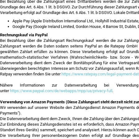
Bei Bezahlung über die Zahlungsart eines Drittanbieters werden die zur Zah
Grundlage des Art. 6 Abs. 1 lit. b DSGVO. Zur Durchführung dieser Zahlungsart
Verarbeitung erfolgt auf Grundlage des Art. 6 Abs. 1 lit. b DSGVO. Lokale Dritta
Apple Pay (Apple Distribution International Ltd., Hollyhill Industrial Estate, 
Google Pay (Google Ireland Limited, Gordon House, 4 Barrow St, Dublin,
Rechnungskauf via PayPal
Bei Bezahlung über die Zahlungsart Rechnungskauf werden die zur Zahlungs
Zahlungsart werden die Daten sodann seitens PayPal an die Ratepay GmbH (Fr
gewählten Zahlart erfüllen zu können. Diese Verarbeitung erfolgt auf Grundl
mathematisch-statistischer Verfahren (Wahrscheinlichkeits- bzw. Score - 
Datenverarbeitung dient dem Zweck der Bonitätsprüfung für eine Vertragsanb
überwiegenden berechtigten Interesse am Schutz vor Zahlungsausfall, wenn R
Ratpay verwenden finden Sie unter
https://www.ratepay.com/legal-payment-dat
Nähere Informationen zur Datenverarbeitung bei Verwendu
unter
https://www.paypal.com/de/webapps/mpp/ua/privacy-full
.
Verwendung von Amazon Payments (Diese Zahlungsart steht derzeit nicht zu
Wir verwenden auf unserer Website den Zahlungsdienst Amazon Payments de
Payments").
Die Datenverarbeitung dient dem Zweck, Ihnen die Zahlung über den Zahlungs
Zur Einbindung dieses Zahlungsdienstes ist es erforderlich, dass Amazon Paym
Standort Ihres Geräts) sammelt, speichert und analysiert. Hierzu können auch
Die Verarbeitung Ihrer personenbezogenen Daten erfolgt auf Grundlage de