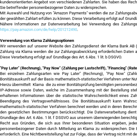
kundenorientierten Angebot von verschiedenen Zahlarten. Sie haben das Recht 
Sie betreffender personenbezogener Daten zu widersprechen.
Mit Auswahl und Nutzung von "Amazon Payments" werden die zur Zahlungsabwi
der gewählten Zahlart erfüllen zu können. Diese Verarbeitung erfolgt auf Grundla
Nähere Informationen zur Datenverarbeitung bei Verwendung des Zahlungs
https://pay.amazon.com/de/help/201212490
.
Verwendung von Klarna Zahlungsoptionen
Wir verwenden auf unserer Website den Zahlungsdienst der Klarna Bank AB (
Zahlung via Klarna werden die zur Zahlungsabwicklung erforderlichen Daten an
Diese Verarbeitung erfolgt auf Grundlage des Art. 6 Abs. 1 lit. b DSGVO.
"Pay Later" (Rechnung), "Pay Now" (Zahlung per Lastschrift), "Financing" (Ra
Bei einzelnen Zahlungsarten wie Pay Later" (Rechnung), "Pay Now" (Zahlun
Bonitätsauskunft auf der Basis mathematisch-statistischer Verfahren unter N
Hierzu übermittelt Klarna die zu einer Bonitätsprüfung benötigten personenb
IP-Adresse sowie Daten, welche im Zusammenhang mit der Bestellung steh
erhaltenen Informationen über die statistische Wahrscheinlichkeit eines Z
Beendigung des Vertragsverhältnisses. Die Bonitätsauskunft kann Wahrsch
mathematisch-statistischer Verfahren berechnet werden und in deren Berech
den gesetzlichen Bestimmungen berücksichtigt. Die Datenverarbeitung dient
Grundlage des Art. 6 Abs. 1 lit. f DSGVO aus unserem überwiegenden berechtig
Recht aus Gründen, die sich aus Ihrer besonderen Situation ergeben, jeder
personenbezogener Daten durch Mitteilung an Klarna zu widersprechen. Die B
erforderlich. Eine Nichtbereitstellung hat zur Folge, dass der Vertrag nicht mi