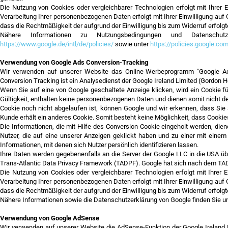
Die Nutzung von Cookies oder vergleichbarer Technologien erfolgt mit Ihrer E
Verarbeitung Ihrer personenbezogenen Daten erfolgt mit Ihrer Einwilligung auf G
dass die Rechtmäßigkeit der aufgrund der Einwilligung bis zum Widerruf erfolgt
Nähere Informationen zu Nutzungsbedingungen und Datenschu
https://www.google.de/intl/de/policies/
sowie unter
https://policies.google.c
Verwendung von Google Ads Conversion-Tracking
Wir verwenden auf unserer Website das Online-Werbeprogramm "Google Ad
Conversion Tracking ist ein Analysedienst der Google Ireland Limited (Gordon Ho
Wenn Sie auf eine von Google geschaltete Anzeige klicken, wird ein Cookie 
Gültigkeit, enthalten keine personenbezogenen Daten und dienen somit nicht d
Cookie noch nicht abgelaufen ist, können Google und wir erkennen, dass Sie 
Kunde erhält ein anderes Cookie. Somit besteht keine Möglichkeit, dass Cook
Die Informationen, die mit Hilfe des Conversion-Cookie eingeholt werden, die
Nutzer, die auf eine unserer Anzeigen geklickt haben und zu einer mit einem
Informationen, mit denen sich Nutzer persönlich identifizieren lassen.
Ihre Daten werden gegebenenfalls an die Server der Google LLC in die USA ü
Trans-Atlantic Data Privacy Framework (TADPF). Google hat sich nach dem TADP
Die Nutzung von Cookies oder vergleichbarer Technologien erfolgt mit Ihrer E
Verarbeitung Ihrer personenbezogenen Daten erfolgt mit Ihrer Einwilligung auf G
dass die Rechtmäßigkeit der aufgrund der Einwilligung bis zum Widerruf erfolgt
Nähere Informationen sowie die Datenschutzerklärung von Google finden Sie u
Verwendung von Google AdSense
Wir verwenden auf unserer Website die AdSense-Funktion der Google Ireland Li