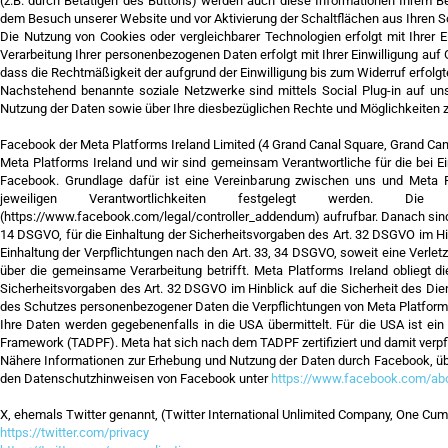
(z.B. durch Betätigen des Buttons) werden auch diese Informationen Ihrem B
dem Besuch unserer Website und vor Aktivierung der Schaltflächen aus Ihren 
Die Nutzung von Cookies oder vergleichbarer Technologien erfolgt mit Ihrer E
Verarbeitung Ihrer personenbezogenen Daten erfolgt mit Ihrer Einwilligung auf G
dass die Rechtmäßigkeit der aufgrund der Einwilligung bis zum Widerruf erfolgt
Nachstehend benannte soziale Netzwerke sind mittels Social Plug-in auf 
Nutzung der Daten sowie über Ihre diesbezüglichen Rechte und Möglichkeiten zu
Facebook der Meta Platforms Ireland Limited (4 Grand Canal Square, Grand Canal
Meta Platforms Ireland und wir sind gemeinsam Verantwortliche für die bei E
Facebook. Grundlage dafür ist eine Vereinbarung zwischen uns und Meta P
jeweiligen Verantwortlichkeiten festgelegt werden. Die Ver
(https://www.facebook.com/legal/controller_addendum) aufrufbar. Danach sind w
14 DSGVO, für die Einhaltung der Sicherheitsvorgaben des Art. 32 DSGVO im Hi
Einhaltung der Verpflichtungen nach den Art. 33, 34 DSGVO, soweit eine Ver
über die gemeinsame Verarbeitung betrifft. Meta Platforms Ireland obliegt 
Sicherheitsvorgaben des Art. 32 DSGVO im Hinblick auf die Sicherheit des Die
des Schutzes personenbezogener Daten die Verpflichtungen von Meta Platforms
Ihre Daten werden gegebenenfalls in die USA übermittelt. Für die USA ist e
Framework (TADPF). Meta hat sich nach dem TADPF zertifiziert und damit verpf
Nähere Informationen zur Erhebung und Nutzung der Daten durch Facebook, übe
den Datenschutzhinweisen von Facebook unter
https://www.facebook.com/abo
X, ehemals Twitter genannt, (Twitter International Unlimited Company, One Cumb
https://twitter.com/privacy