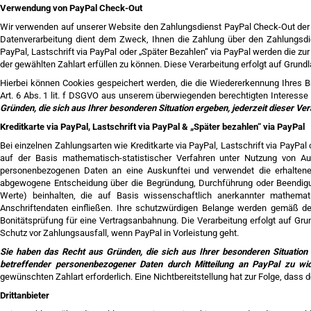
Verwendung von PayPal Check-Out
Wir verwenden auf unserer Website den Zahlungsdienst PayPal Check-Out der Pay
Datenverarbeitung dient dem Zweck, Ihnen die Zahlung über den Zahlungsdie
PayPal, Lastschrift via PayPal oder „Später Bezahlen“ via PayPal werden die zu
der gewählten Zahlart erfüllen zu können. Diese Verarbeitung erfolgt auf Grundla
Hierbei können Cookies gespeichert werden, die die Wiedererkennung Ihres B
Art. 6 Abs. 1 lit. f DSGVO aus unserem überwiegenden berechtigten Interess
Gründen, die sich aus Ihrer besonderen Situation ergeben, jederzeit dieser 
Kreditkarte via PayPal, Lastschrift via PayPal & „Später bezahlen“ via PayPal
Bei einzelnen Zahlungsarten wie Kreditkarte via PayPal, Lastschrift via PayPal 
auf der Basis mathematisch-statistischer Verfahren unter Nutzung von Aus
personenbezogenen Daten an eine Auskunftei und verwendet die erhaltenen 
abgewogene Entscheidung über die Begründung, Durchführung oder Beendigun
Werte) beinhalten, die auf Basis wissenschaftlich anerkannter mathema
Anschriftendaten einfließen. Ihre schutzwürdigen Belange werden gemäß d
Bonitätsprüfung für eine Vertragsanbahnung. Die Verarbeitung erfolgt auf Gr
Schutz vor Zahlungsausfall, wenn PayPal in Vorleistung geht.
Sie haben das Recht aus Gründen, die sich aus Ihrer besonderen Situation 
betreffender personenbezogener Daten durch Mitteilung an PayPal zu wi
gewünschten Zahlart erforderlich. Eine Nichtbereitstellung hat zur Folge, dass
Drittanbieter