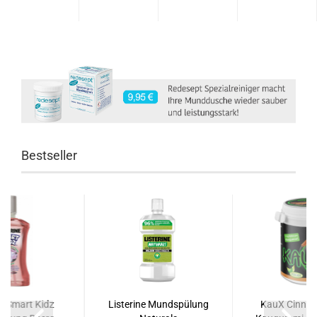
Bestseller
ne Smart Kidz
Listerine Mundspülung
KauX Cinnam