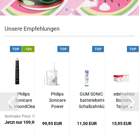
Unsere Empfehlungen
TOP
-12%
TOP
TOP
TOP
 Wax
Philips
Philips
GUM SONIC Ortho
edel+white
eutral
Sonicare
Sonicare
batteriebetriebene
Bacterio
n...
DiamondClean
Power
Schallzahnbürste...
Target &
Handstück
Flosser 3000
Focus
Normaler Preis 124,95 EUR
BLACK...
HX3711/20...
Brush...
Jetzt nur 109,95 EUR
99,95 EUR
11,50 EUR
15,95 EUR