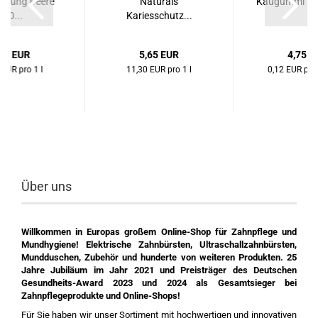
ülung Beere
Naturals
Kaugummi mit 
500...
Kariesschutz...
,65 EUR
5,65 EUR
4,75 E
 EUR pro 1 l
11,30 EUR pro 1 l
0,12 EUR pro
Über uns
Willkommen in Europas großem Online-Shop für Zahnpflege und
Mundhygiene! Elektrische Zahnbürsten, Ultraschallzahnbürsten,
Mundduschen, Zubehör und hunderte von weiteren Produkten. 25
Jahre Jubiläum im Jahr 2021 und Preisträger des Deutschen
Gesundheits-Award 2023 und 2024 als Gesamtsieger bei
Zahnpflegeprodukte und Online-Shops!
Für Sie haben wir unser Sortiment mit hochwertigen und innovativen