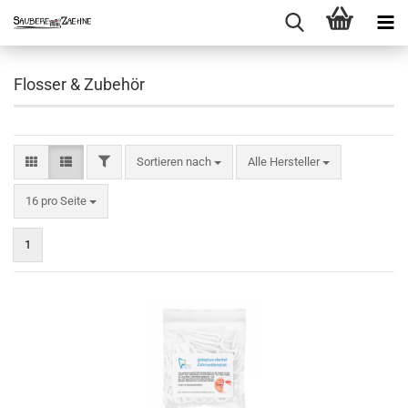
Flosser & Zubehör
FILTER
Sortieren nach
Sortieren nach
Alle Hersteller
pro Seite
16 pro Seite
1