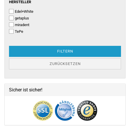
HERSTELLER
HERSTELLER
Edel+White
getaplus
miradent
TePe
FILTERN
ZURÜCKSETZEN
Sicher ist sicher!