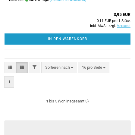
3,95 EUR
0,11 EUR pro 1 Stück
inkl. MwSt. zzgl.
Versand
IN DEN WARENKORB
FILTER
Sortieren nach
pro Seite
Sortieren nach
16 pro Seite
1
1
bis
5
(von insgesamt
5
)