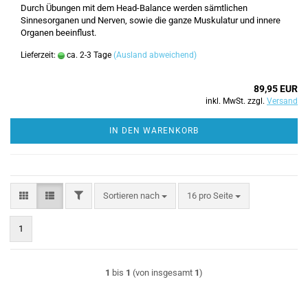
Durch Übungen mit dem Head-Balance werden sämtlichen
Sinnesorganen und Nerven, sowie die ganze Muskulatur und innere
Organen beeinflust.
Lieferzeit:
ca. 2-3 Tage
(Ausland abweichend)
89,95 EUR
inkl. MwSt. zzgl.
Versand
IN DEN WARENKORB
FILTER
Sortieren nach
pro Seite
Sortieren nach
16 pro Seite
1
1
bis
1
(von insgesamt
1
)