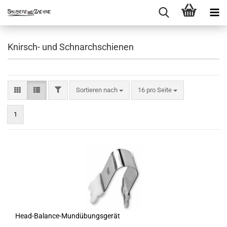
Knirsch- und Schnarchschienen
FILTER
Sortieren nach
pro Seite
Sortieren nach
16 pro Seite
1
Head-Balance-Mundübungsgerät