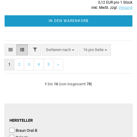
0,12 EUR pro 1 Stück
inkl. MwSt. zzgl.
Versand
IN DEN WARENKORB
FILTER
Sortieren nach
pro Seite
Sortieren nach
16 pro Seite
1
2
3
4
5
»
1
bis
16
(von insgesamt
78
)
HERSTELLER
HERSTELLER
Braun Oral-B