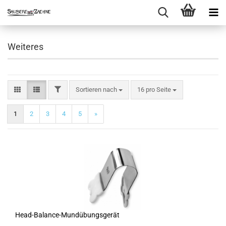
Weiteres
FILTER
Sortieren nach
pro Seite
Sortieren nach
16 pro Seite
1
2
3
4
5
»
Head-Balance-Mundübungsgerät