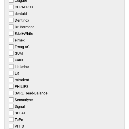
Colgate
CURAPROX
dentaid
Dentinox
Dr. Barmans
Edel+White
elmex
Emag AG
GUM
KauX
Listerine
LR
miradent
PHILIPS
SARL Head-Balance
Sensodyne
Signal
SPLAT
TePe
VITIS