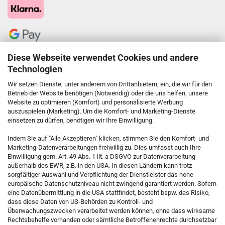
Diese Webseite verwendet Cookies und andere
Technologien
Wir setzen Dienste, unter anderem von Drittanbietern, ein, die wir für den
Betrieb der Website benötigen (Notwendig) oder die uns helfen, unsere
Website zu optimieren (Komfort) und personalisierte Werbung
auszuspielen (Marketing). Um die Komfort- und Marketing-Dienste
einsetzen zu dürfen, benötigen wir Ihre Einwilligung.
KONTAKT
Indem Sie auf "Alle Akzeptieren" klicken, stimmen Sie den Komfort- und
Marketing-Datenverarbeitungen freiwillig zu. Dies umfasst auch Ihre
Einwilligung gem. Art. 49 Abs. 1 lit. a DSGVO zur Datenverarbeitung
Kostenfreie Service-Hotline
außerhalb des EWR, z.B. in den USA. In diesen Ländern kann trotz
0800 5892815
sorgfältiger Auswahl und Verpflichtung der Dienstleister das hohe
europäische Datenschutzniveau nicht zwingend garantiert werden. Sofern
eine Datenübermittlung in die USA stattfindet, besteht bspw. das Risiko,
dass diese Daten von US-Behörden zu Kontroll- und
Callback Service
Überwachungszwecken verarbeitet werden können, ohne dass wirksame
Rechtsbehelfe vorhanden oder sämtliche Betroffenenrechte durchsetzbar