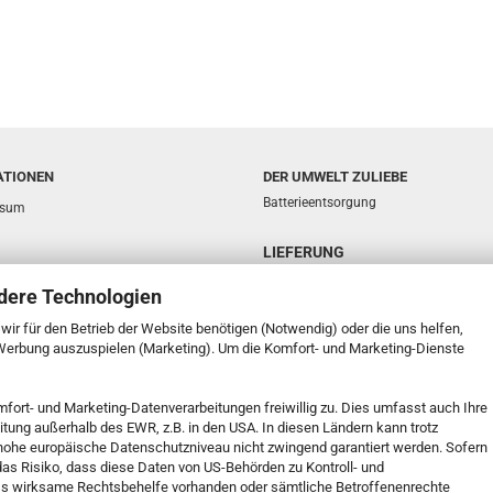
ATIONEN
DER UMWELT ZULIEBE
Batterieentsorgung
ssum
LIEFERUNG
sphäre und Datenschutz
dere Technologien
d- & Zahlungsbedingungen
e wir für den Betrieb der Website benötigen (Notwendig) oder die uns helfen,
ufsrecht & Muster-Widerrufsformular
 Werbung auszuspielen (Marketing). Um die Komfort- und Marketing-Dienste
t
mfort- und Marketing-Datenverarbeitungen freiwillig zu. Dies umfasst auch Ihre
k Service
eitung außerhalb des EWR, z.B. in den USA. In diesen Ländern kann trotz
 Einstellungen
s hohe europäische Datenschutzniveau nicht zwingend garantiert werden. Sofern
 das Risiko, dass diese Daten von US-Behörden zu Kontroll- und
s wirksame Rechtsbehelfe vorhanden oder sämtliche Betroffenenrechte