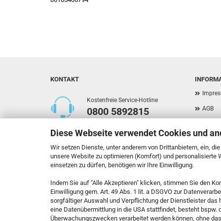
KONTAKT
INFORM
Impre
Kostenfreie Service-Hotline
AGB
0800 5892815
Privat
Diese Webseite verwendet Cookies und an
Versan
Callback Service
Wir setzen Dienste, unter anderem von Drittanbietern, ein, di
Widerr
unsere Website zu optimieren (Komfort) und personalisierte
einsetzen zu dürfen, benötigen wir Ihre Einwilligung.
Kontak
Indem Sie auf "Alle Akzeptieren" klicken, stimmen Sie den Ko
Callbac
Kontaktformular
Einwilligung gem. Art. 49 Abs. 1 lit. a DSGVO zur Datenverarb
Cookie
sorgfältiger Auswahl und Verpflichtung der Dienstleister da
eine Datenübermittlung in die USA stattfindet, besteht bspw.
Vertrag widerrufen
Überwachungszwecken verarbeitet werden können, ohne das