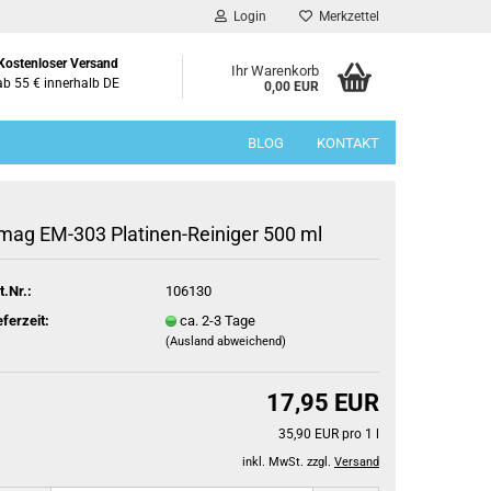
Login
Merkzettel
Kostenloser Versand
Ihr Warenkorb
ab 55 € innerhalb DE
0,00 EUR
BLOG
KONTAKT
mag EM-303 Platinen-Reiniger 500 ml
t.Nr.:
106130
eferzeit:
ca. 2-3 Tage
(Ausland abweichend)
17,95 EUR
35,90 EUR pro 1 l
inkl. MwSt. zzgl.
Versand