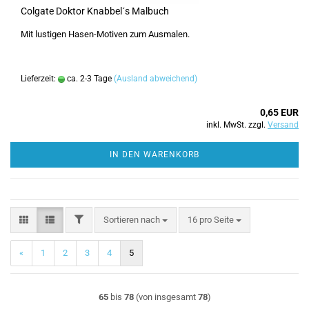
Colgate Doktor Knabbel´s Malbuch
Mit lustigen Hasen-Motiven zum Ausmalen.
Lieferzeit:
ca. 2-3 Tage
(Ausland abweichend)
0,65 EUR
inkl. MwSt. zzgl.
Versand
IN DEN WARENKORB
FILTER
Sortieren nach
pro Seite
Sortieren nach
16 pro Seite
«
1
2
3
4
5
65
bis
78
(von insgesamt
78
)