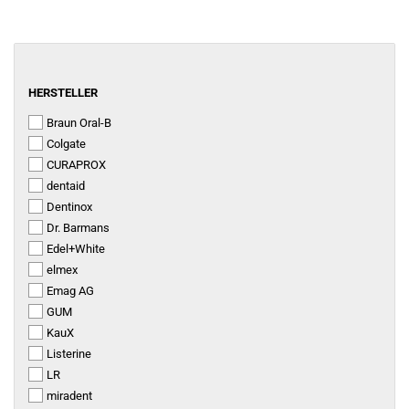
HERSTELLER
HERSTELLER
Braun Oral-B
Colgate
CURAPROX
dentaid
Dentinox
Dr. Barmans
Edel+White
elmex
Emag AG
GUM
KauX
Listerine
LR
miradent