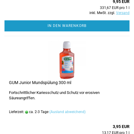
9,95 EUR
331,67 EUR pro 1 l
inkl. MwSt. zzgl.
Versand
IN DEN WARENKORB
GUM Junior Mundspülung 300 ml
Fortschrittlicher Kariesschutz und Schutz vor erosiven
Säureangriffen.
Lieferzeit:
ca. 2-3 Tage
(Ausland abweichend)
3,95 EUR
13,17 EUR pro 1 l