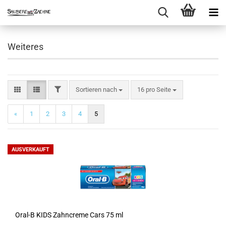
Weiteres
FILTER
Sortieren nach
pro Seite
Sortieren nach
16 pro Seite
«
1
2
3
4
5
AUSVERKAUFT
Oral-B KIDS Zahncreme Cars 75 ml