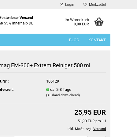
Login
Merkzettel
Kostenloser Versand
Ihr Warenkorb
ab 55 € innerhalb DE
0,00 EUR
BLOG
KONTAKT
mag EM-300+ Extrem Reiniger 500 ml
t.Nr.:
106129
eferzeit:
ca. 2-3 Tage
(Ausland abweichend)
25,95 EUR
51,90 EUR pro 1 l
inkl. MwSt. zzgl.
Versand