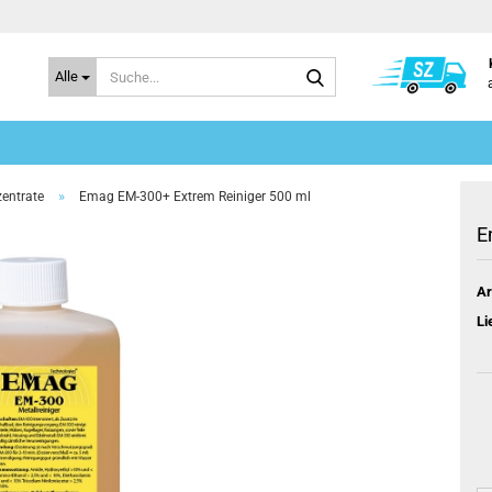
Suche...
Alle
»
entrate
Emag EM-300+ Extrem Reiniger 500 ml
E
Ar
Li