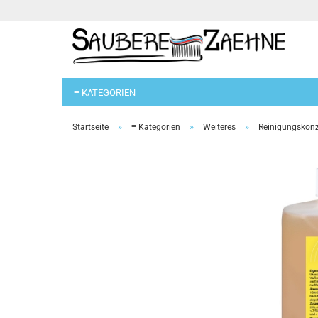
≡ KATEGORIEN
»
»
»
Startseite
≡ Kategorien
Weiteres
Reinigungskonz