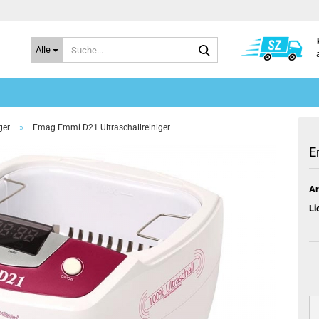
Suche...
Alle
»
ger
Emag Emmi D21 Ultraschallreiniger
E
Ar
Li