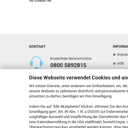
06105406794
KONTAKT
INFORM
Impre
Kostenfreie Service-Hotline
AGB
0800 5892815
Privat
Diese Webseite verwendet Cookies und an
Versan
Callback Service
Wir setzen Dienste, unter anderem von Drittanbietern, ein, di
Widerr
unsere Website zu optimieren (Komfort) und personalisierte
einsetzen zu dürfen, benötigen wir Ihre Einwilligung.
Kontak
Indem Sie auf "Alle Akzeptieren" klicken, stimmen Sie den Ko
Callbac
Kontaktformular
Einwilligung gem. Art. 49 Abs. 1 lit. a DSGVO zur Datenverarb
Cookie
sorgfältiger Auswahl und Verpflichtung der Dienstleister da
eine Datenübermittlung in die USA stattfindet, besteht bspw.
Vertrag widerrufen
Überwachungszwecken verarbeitet werden können, ohne das