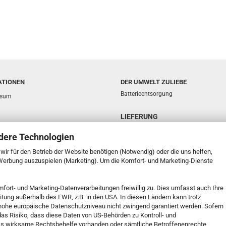
ATIONEN
DER UMWELT ZULIEBE
Batterieentsorgung
ssum
LIEFERUNG
sphäre und Datenschutz
dere Technologien
d- & Zahlungsbedingungen
e wir für den Betrieb der Website benötigen (Notwendig) oder die uns helfen,
ufsrecht & Muster-Widerrufsformular
 Werbung auszuspielen (Marketing). Um die Komfort- und Marketing-Dienste
t
mfort- und Marketing-Datenverarbeitungen freiwillig zu. Dies umfasst auch Ihre
k Service
eitung außerhalb des EWR, z.B. in den USA. In diesen Ländern kann trotz
 Einstellungen
s hohe europäische Datenschutzniveau nicht zwingend garantiert werden. Sofern
 das Risiko, dass diese Daten von US-Behörden zu Kontroll- und
s wirksame Rechtsbehelfe vorhanden oder sämtliche Betroffenenrechte