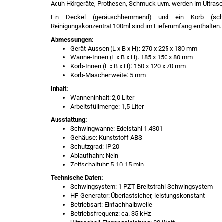
Acuh Hörgeräte, Prothesen, Schmuck uvm. werden im Ultrascha
Ein Deckel (geräuschhemmend) und ein Korb (scho
Reinigungskonzentrat 100ml sind im Lieferumfang enthalten.
Abmessungen:
Gerät-Aussen (L x B x H): 270 x 225 x 180 mm
Wanne-Innen (L x B x H): 185 x 150 x 80 mm
Korb-Innen (L x B x H): 150 x 120 x 70 mm
Korb-Maschenweite: 5 mm
Inhalt:
Wanneninhalt: 2,0 Liter
Arbeitsfüllmenge: 1,5 Liter
Ausstattung:
Schwingwanne: Edelstahl 1.4301
Gehäuse: Kunststoff ABS
Schutzgrad: IP 20
Ablaufhahn: Nein
Zeitschaltuhr: 5-10-15 min
Technische Daten:
Schwingsystem: 1 PZT Breitstrahl-Schwingsystem
HF-Generator: Überlastsicher, leistungskonstant
Betriebsart: Einfachhalbwelle
Betriebsfrequenz: ca. 35 kHz