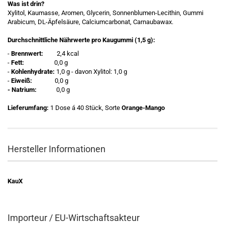
Was ist drin?
Xylitol, Kaumasse, Aromen, Glycerin, Sonnenblumen-Lecithin, Gummi
Arabicum, DL-Äpfelsäure, Calciumcarbonat, Carnaubawax.
Durchschnittliche Nährwerte pro Kaugummi (1,5 g):
-
Brennwert:
2,4 kcal
-
Fett:
0,0 g
-
Kohlenhydrate:
1,0 g - davon Xylitol: 1,0 g
-
Eiweiß:
0,0 g
- Natrium:
0,0 g
Lieferumfang:
1 Dose á 40 Stück, Sorte
Orange-Mango
Hersteller Informationen
KauX
Importeur / EU-Wirtschaftsakteur