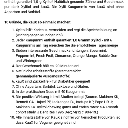
enthält garantiert 1,0 g Xylitol! Natürlich gesunde Zähne und Geschmack
pur dank Xylitol und kauX. Die Xylit Kaugummis von kauX sind ohne
Aspartam und Sorbitol.
10 Gründe, die kauX so einmalig machen:
Xylitol hilft Karies zu vermeiden und regt die Speichelbildung an
(wichtig gegen Mundgeruch!)
Jeder Kaugummi enthält garantiert
1,0 Gramm Xylitol
- mit 6
Kaugummis am Tag erreichen Sie die empfohlene Tagesmenge
Sieben interessante Geschmacksrichtungen: Spearmint,
Peppermint, Fresh Fruit, Cinnamon, Orange-Mango, Bubble Gum
und Wintergreen
Der Geschmack hält ca. 20 Minuten an!
Natürliche Inhaltsstoffe (garantiert
nicht
genmanipulierte
Ausgangsstoffe)
kauX sind Zuckerfrei - für Diabetiker geeignet!
Ohne Aspartam, Sorbitol, Laktose und Gluten.
In der praktischen Dose mit 40 Kaugummis
Die positive Wirkung ist mit Studien belegt (Source: Makinen KK,
Bennett CA, Hujoel PP, Isokangas PJ, Isotupa KP, Pape HR Jr,
Makinen KK. Xylitol chewing gums and caries rates: a 40-month
cohort study. J Dent Res 1995 Dec;74(12 :1904-13.)
Alle Inhaltsstoffe von KauX sind frei von tierischen Produkten, so
dass KauX für Veganer geeignet sind!