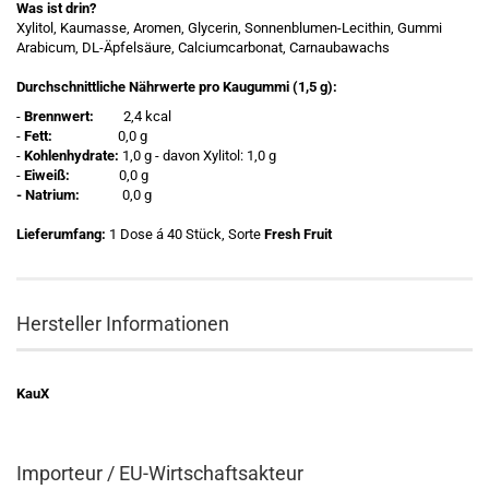
Was ist drin?
Xylitol, Kaumasse, Aromen, Glycerin, Sonnenblumen-Lecithin, Gummi
Arabicum, DL-Äpfelsäure, Calciumcarbonat, Carnaubawachs
Durchschnittliche Nährwerte pro Kaugummi (1,5 g):
-
Brennwert:
2,4 kcal
-
Fett:
0,0 g
-
Kohlenhydrate:
1,0 g - davon Xylitol: 1,0 g
-
Eiweiß:
0,0 g
- Natrium:
0,0 g
Lieferumfang:
1 Dose á 40 Stück, Sorte
Fresh Fruit
Hersteller Informationen
KauX
Importeur / EU-Wirtschaftsakteur