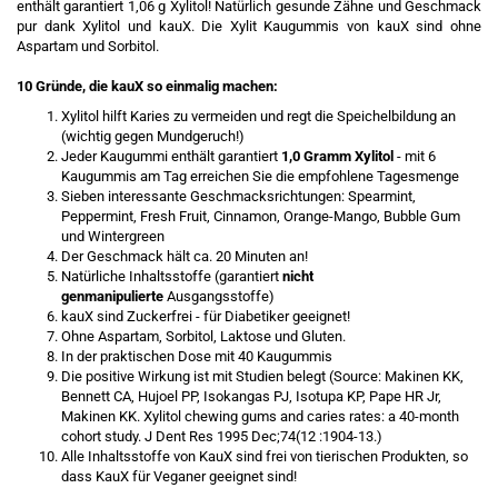
enthält garantiert 1,06 g Xylitol! Natürlich gesunde Zähne und Geschmack
pur dank Xylitol und kauX. Die Xylit Kaugummis von kauX sind ohne
Aspartam und Sorbitol.
10 Gründe, die kauX so einmalig machen:
Xylitol hilft Karies zu vermeiden und regt die Speichelbildung an
(wichtig gegen Mundgeruch!)
Jeder Kaugummi enthält garantiert
1,0 Gramm Xylitol
- mit 6
Kaugummis am Tag erreichen Sie die empfohlene Tagesmenge
Sieben interessante Geschmacksrichtungen: Spearmint,
Peppermint, Fresh Fruit, Cinnamon, Orange-Mango, Bubble Gum
und Wintergreen
Der Geschmack hält ca. 20 Minuten an!
Natürliche Inhaltsstoffe (garantiert
nicht
genmanipulierte
Ausgangsstoffe)
kauX sind Zuckerfrei - für Diabetiker geeignet!
Ohne Aspartam, Sorbitol, Laktose und Gluten.
In der praktischen Dose mit 40 Kaugummis
Die positive Wirkung ist mit Studien belegt (Source: Makinen KK,
Bennett CA, Hujoel PP, Isokangas PJ, Isotupa KP, Pape HR Jr,
Makinen KK. Xylitol chewing gums and caries rates: a 40-month
cohort study. J Dent Res 1995 Dec;74(12 :1904-13.)
Alle Inhaltsstoffe von KauX sind frei von tierischen Produkten, so
dass KauX für Veganer geeignet sind!