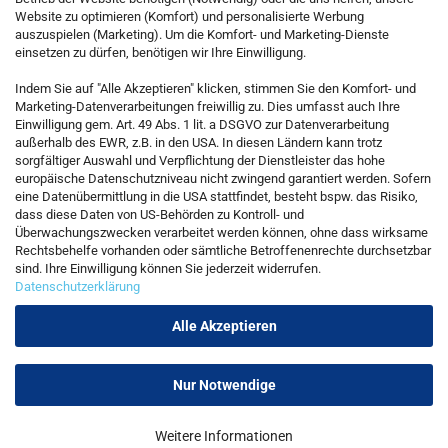
Website zu optimieren (Komfort) und personalisierte Werbung
auszuspielen (Marketing). Um die Komfort- und Marketing-Dienste
einsetzen zu dürfen, benötigen wir Ihre Einwilligung.
KONTAKT
Indem Sie auf "Alle Akzeptieren" klicken, stimmen Sie den Komfort- und
Marketing-Datenverarbeitungen freiwillig zu. Dies umfasst auch Ihre
Einwilligung gem. Art. 49 Abs. 1 lit. a DSGVO zur Datenverarbeitung
Kostenfreie Service-Hotline
außerhalb des EWR, z.B. in den USA. In diesen Ländern kann trotz
0800 5892815
sorgfältiger Auswahl und Verpflichtung der Dienstleister das hohe
europäische Datenschutzniveau nicht zwingend garantiert werden. Sofern
eine Datenübermittlung in die USA stattfindet, besteht bspw. das Risiko,
dass diese Daten von US-Behörden zu Kontroll- und
Callback Service
Überwachungszwecken verarbeitet werden können, ohne dass wirksame
Rechtsbehelfe vorhanden oder sämtliche Betroffenenrechte durchsetzbar
sind. Ihre Einwilligung können Sie jederzeit widerrufen.
Datenschutzerklärung
Kontaktformular
Alle Akzeptieren
Nur Notwendige
Vertrag widerrufen
Weitere Informationen