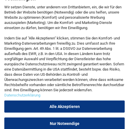
Wir setzen Dienste, unter anderem von Drittanbietern, ein, die wir für den
Betrieb der Website benötigen (Notwendig) oder die uns helfen, unsere
Website zu optimieren (Komfort) und personalisierte Werbung
auszuspielen (Marketing). Um die Komfort- und Marketing-Dienste
einsetzen zu dürfen, benötigen wir Ihre Einwilligung.
KONTAKT
Indem Sie auf "Alle Akzeptieren" klicken, stimmen Sie den Komfort- und
Marketing-Datenverarbeitungen freiwillig zu. Dies umfasst auch Ihre
Einwilligung gem. Art. 49 Abs. 1 lit. a DSGVO zur Datenverarbeitung
Kostenfreie Service-Hotline
außerhalb des EWR, z.B. in den USA. In diesen Ländern kann trotz
0800 5892815
sorgfältiger Auswahl und Verpflichtung der Dienstleister das hohe
europäische Datenschutzniveau nicht zwingend garantiert werden. Sofern
eine Datenübermittlung in die USA stattfindet, besteht bspw. das Risiko,
dass diese Daten von US-Behörden zu Kontroll- und
Callback Service
Überwachungszwecken verarbeitet werden können, ohne dass wirksame
Rechtsbehelfe vorhanden oder sämtliche Betroffenenrechte durchsetzbar
sind. Ihre Einwilligung können Sie jederzeit widerrufen.
Datenschutzerklärung
Kontaktformular
Alle Akzeptieren
Nur Notwendige
Vertrag widerrufen