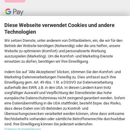
Diese Webseite verwendet Cookies und andere
Technologien
Wir setzen Dienste, unter anderem von Drittanbietern, ein, die wir für den
Betrieb der Website benötigen (Notwendig) oder die uns helfen, unsere
Website zu optimieren (Komfort) und personalisierte Werbung
auszuspielen (Marketing). Um die Komfort- und Marketing-Dienste
einsetzen zu dürfen, benötigen wir Ihre Einwilligung.
KONTAKT
Indem Sie auf "Alle Akzeptieren" klicken, stimmen Sie den Komfort- und
Marketing-Datenverarbeitungen freiwillig zu. Dies umfasst auch Ihre
Einwilligung gem. Art. 49 Abs. 1 lit. a DSGVO zur Datenverarbeitung
Kostenfreie Service-Hotline
außerhalb des EWR, z.B. in den USA. In diesen Ländern kann trotz
0800 5892815
sorgfältiger Auswahl und Verpflichtung der Dienstleister das hohe
europäische Datenschutzniveau nicht zwingend garantiert werden. Sofern
eine Datenübermittlung in die USA stattfindet, besteht bspw. das Risiko,
dass diese Daten von US-Behörden zu Kontroll- und
Callback Service
Überwachungszwecken verarbeitet werden können, ohne dass wirksame
Rechtsbehelfe vorhanden oder sämtliche Betroffenenrechte durchsetzbar
sind. Ihre Einwilligung können Sie jederzeit widerrufen.
Datenschutzerklärung