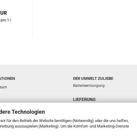
EUR
pro 1 l
ATIONEN
DER UMWELT ZULIEBE
Batterieentsorgung
ssum
LIEFERUNG
sphäre und Datenschutz
dere Technologien
d- & Zahlungsbedingungen
e wir für den Betrieb der Website benötigen (Notwendig) oder die uns helfen,
ufsrecht & Muster-Widerrufsformular
 Werbung auszuspielen (Marketing). Um die Komfort- und Marketing-Dienste
t