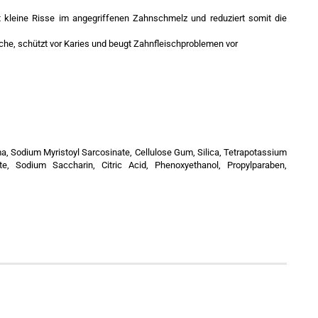
rt kleine Risse im angegriffenen Zahnschmelz und reduziert somit die
che, schützt vor Karies und beugt Zahnfleischproblemen vor
oma, Sodium Myristoyl Sarcosinate, Cellulose Gum, Silica, Tetrapotassium
, Sodium Saccharin, Citric Acid, Phenoxyethanol, Propylparaben,