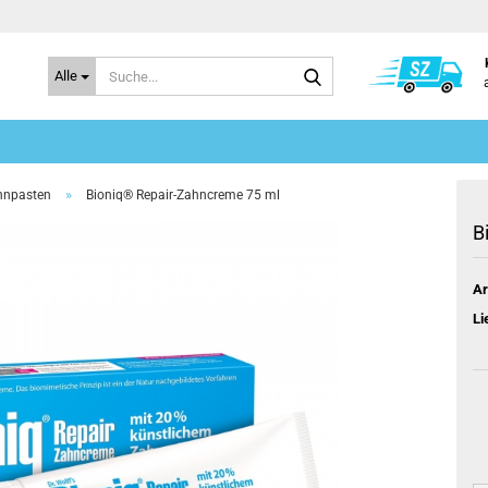
Suche...
Alle
»
hnpasten
Bioniq® Repair-Zahncreme 75 ml
B
Ar
Li