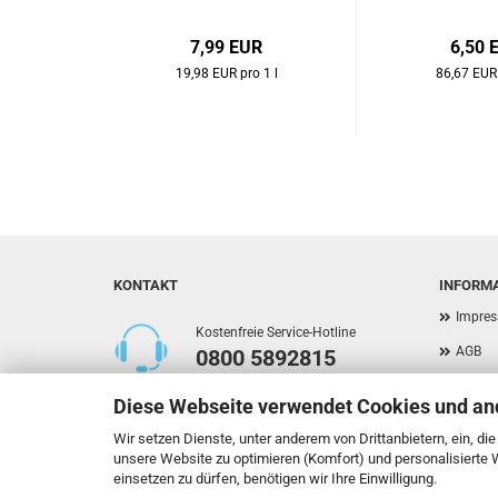
7,99 EUR
6,50 
19,98 EUR pro 1 l
86,67 EUR 
KONTAKT
INFORM
Impre
Kostenfreie Service-Hotline
AGB
0800 5892815
Privat
Diese Webseite verwendet Cookies und an
Versan
Callback Service
Wir setzen Dienste, unter anderem von Drittanbietern, ein, di
Widerr
unsere Website zu optimieren (Komfort) und personalisierte
einsetzen zu dürfen, benötigen wir Ihre Einwilligung.
Kontak