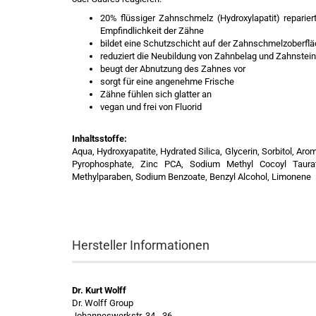
20% flüssiger Zahnschmelz (Hydroxylapatit) reparie
Empfindlichkeit der Zähne
bildet eine Schutzschicht auf der Zahnschmelzoberflä
reduziert die Neubildung von Zahnbelag und Zahnstein
beugt der Abnutzung des Zahnes vor
sorgt für eine angenehme Frische
Zähne fühlen sich glatter an
vegan und frei von Fluorid
Inhaltsstoffe:
Aqua, Hydroxyapatite, Hydrated Silica, Glycerin, Sorbitol, Ar
Pyrophosphate, Zinc PCA, Sodium Methyl Cocoyl Taurate
Methylparaben, Sodium Benzoate, Benzyl Alcohol, Limonene
Hersteller Informationen
Dr. Kurt Wolff
Dr. Wolff Group
Johanneswerkstr. 34 - 36