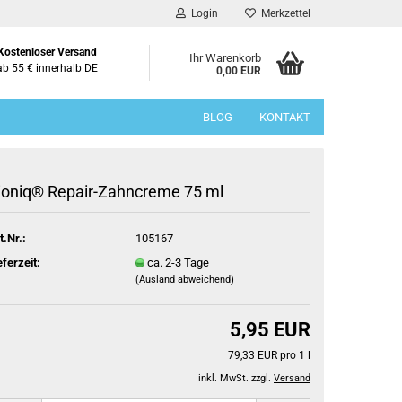
Login
Merkzettel
Kostenloser Versand
Ihr Warenkorb
ab 55 € innerhalb DE
0,00 EUR
BLOG
KONTAKT
ioniq® Repair-Zahncreme 75 ml
t.Nr.:
105167
eferzeit:
ca. 2-3 Tage
(Ausland abweichend)
5,95 EUR
79,33 EUR pro 1 l
inkl. MwSt. zzgl.
Versand