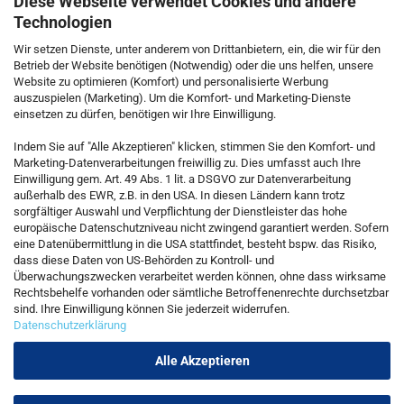
Diese Webseite verwendet Cookies und andere
Technologien
Wir setzen Dienste, unter anderem von Drittanbietern, ein, die wir für den
Betrieb der Website benötigen (Notwendig) oder die uns helfen, unsere
Website zu optimieren (Komfort) und personalisierte Werbung
auszuspielen (Marketing). Um die Komfort- und Marketing-Dienste
einsetzen zu dürfen, benötigen wir Ihre Einwilligung.
KONTAKT
Indem Sie auf "Alle Akzeptieren" klicken, stimmen Sie den Komfort- und
Marketing-Datenverarbeitungen freiwillig zu. Dies umfasst auch Ihre
Einwilligung gem. Art. 49 Abs. 1 lit. a DSGVO zur Datenverarbeitung
Kostenfreie Service-Hotline
außerhalb des EWR, z.B. in den USA. In diesen Ländern kann trotz
0800 5892815
sorgfältiger Auswahl und Verpflichtung der Dienstleister das hohe
europäische Datenschutzniveau nicht zwingend garantiert werden. Sofern
eine Datenübermittlung in die USA stattfindet, besteht bspw. das Risiko,
dass diese Daten von US-Behörden zu Kontroll- und
Callback Service
Überwachungszwecken verarbeitet werden können, ohne dass wirksame
Rechtsbehelfe vorhanden oder sämtliche Betroffenenrechte durchsetzbar
sind. Ihre Einwilligung können Sie jederzeit widerrufen.
Datenschutzerklärung
Kontaktformular
Alle Akzeptieren