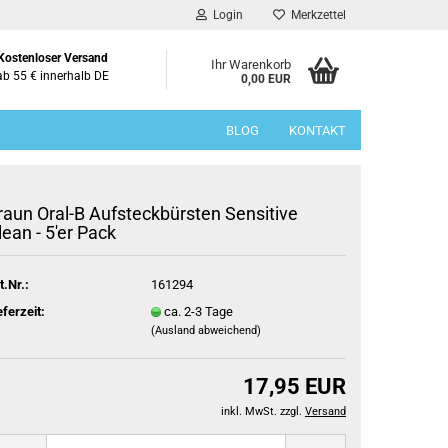
Login
Merkzettel
Kostenloser Versand
Ihr Warenkorb
ab 55 € innerhalb DE
0,00 EUR
BLOG
KONTAKT
raun Oral-B Aufsteckbürsten Sensitive
lean - 5'er Pack
t.Nr.:
161294
eferzeit:
ca. 2-3 Tage
(Ausland abweichend)
17,95 EUR
inkl. MwSt. zzgl.
Versand