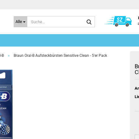
Suche...
Alle
»
l-B
Braun Oral-B Aufsteckbürsten Sensitive Clean - 5'er Pack
B
C
Ar
Li