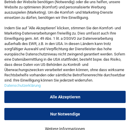
Betrieb der Website benötigen (Notwendig) oder die uns helfen, unsere
Website zu optimieren (Komfort) und personalisierte Werbung
auszuspielen (Marketing). Um die Komfort- und Marketing-Dienste
einsetzen zu dürfen, benötigen wir Ihre Einwilligung.
KONTAKT
Indem Sie auf "Alle Akzeptieren" klicken, stimmen Sie den Komfort- und
Marketing-Datenverarbeitungen freiwillig zu. Dies umfasst auch Ihre
Einwilligung gem. Art. 49 Abs. 1 lit. a DSGVO zur Datenverarbeitung
Kostenfreie Service-Hotline
außerhalb des EWR, z.B. in den USA. In diesen Ländern kann trotz
0800 5892815
sorgfältiger Auswahl und Verpflichtung der Dienstleister das hohe
europäische Datenschutzniveau nicht zwingend garantiert werden. Sofern
eine Datenübermittlung in die USA stattfindet, besteht bspw. das Risiko,
dass diese Daten von US-Behörden zu Kontroll- und
Callback Service
Überwachungszwecken verarbeitet werden können, ohne dass wirksame
Rechtsbehelfe vorhanden oder sämtliche Betroffenenrechte durchsetzbar
sind. Ihre Einwilligung können Sie jederzeit widerrufen.
Datenschutzerklärung
Kontaktformular
Alle Akzeptieren
Nur Notwendige
Vertrag widerrufen
Weitere Informationen