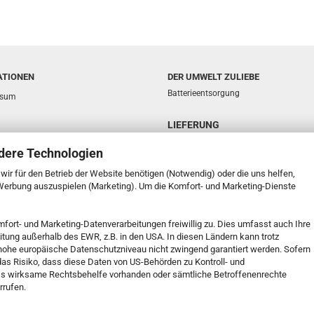
ATIONEN
DER UMWELT ZULIEBE
Batterieentsorgung
ssum
LIEFERUNG
sphäre und Datenschutz
dere Technologien
d- & Zahlungsbedingungen
e wir für den Betrieb der Website benötigen (Notwendig) oder die uns helfen,
ufsrecht & Muster-Widerrufsformular
 Werbung auszuspielen (Marketing). Um die Komfort- und Marketing-Dienste
t
mfort- und Marketing-Datenverarbeitungen freiwillig zu. Dies umfasst auch Ihre
k Service
eitung außerhalb des EWR, z.B. in den USA. In diesen Ländern kann trotz
 Einstellungen
s hohe europäische Datenschutzniveau nicht zwingend garantiert werden. Sofern
 das Risiko, dass diese Daten von US-Behörden zu Kontroll- und
s wirksame Rechtsbehelfe vorhanden oder sämtliche Betroffenenrechte
rrufen.
Onlineshop erstellen
mit Gambio.de © 2026