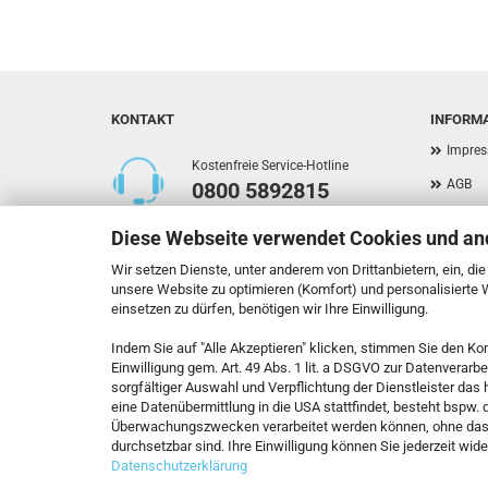
KONTAKT
INFORM
Impre
Kostenfreie Service-Hotline
AGB
0800 5892815
Privat
Diese Webseite verwendet Cookies und an
Versan
Callback Service
Wir setzen Dienste, unter anderem von Drittanbietern, ein, di
Widerr
unsere Website zu optimieren (Komfort) und personalisierte
einsetzen zu dürfen, benötigen wir Ihre Einwilligung.
Kontak
Indem Sie auf "Alle Akzeptieren" klicken, stimmen Sie den Ko
Callbac
Kontaktformular
Einwilligung gem. Art. 49 Abs. 1 lit. a DSGVO zur Datenverarb
Cookie
sorgfältiger Auswahl und Verpflichtung der Dienstleister da
eine Datenübermittlung in die USA stattfindet, besteht bspw.
Vertrag widerrufen
Überwachungszwecken verarbeitet werden können, ohne das
durchsetzbar sind. Ihre Einwilligung können Sie jederzeit wide
Datenschutzerklärung