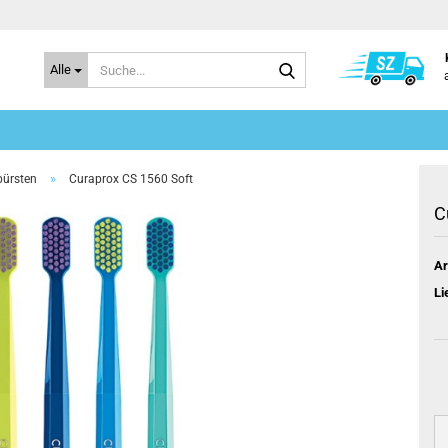
Suche...
Alle
»
ürsten
Curaprox CS 1560 Soft
C
Ar
Li