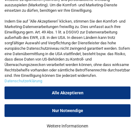
auszuspielen (Marketing). Um die Komfort- und Marketing-Dienste
einsetzen zu dürfen, benötigen wir Ihre Einwilligung.
KONTAKT
Indem Sie auf "Alle Akzeptieren" klicken, stimmen Sie den Komfort- und
Marketing-Datenverarbeitungen freiwillig zu. Dies umfasst auch Ihre
Einwilligung gem. Art. 49 Abs. 1 lit. a DSGVO zur Datenverarbeitung
Kostenfreie Service-Hotline
außerhalb des EWR, z.B. in den USA. In diesen Ländern kann trotz
0800 5892815
sorgfältiger Auswahl und Verpflichtung der Dienstleister das hohe
europäische Datenschutzniveau nicht zwingend garantiert werden. Sofern
eine Datenübermittlung in die USA stattfindet, besteht bspw. das Risiko,
dass diese Daten von US-Behörden zu Kontroll- und
Callback Service
Überwachungszwecken verarbeitet werden können, ohne dass wirksame
Rechtsbehelfe vorhanden oder sämtliche Betroffenenrechte durchsetzbar
sind. Ihre Einwilligung können Sie jederzeit widerrufen.
Datenschutzerklärung
Kontaktformular
Alle Akzeptieren
Nur Notwendige
Vertrag widerrufen
Weitere Informationen
Onlineshop erstellen
mit Gambio.de © 2026