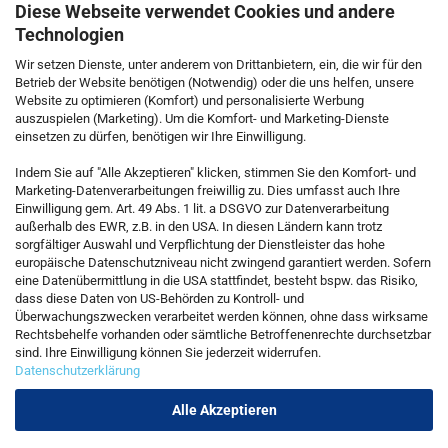
Diese Webseite verwendet Cookies und andere
Technologien
Wir setzen Dienste, unter anderem von Drittanbietern, ein, die wir für den
Betrieb der Website benötigen (Notwendig) oder die uns helfen, unsere
Website zu optimieren (Komfort) und personalisierte Werbung
auszuspielen (Marketing). Um die Komfort- und Marketing-Dienste
einsetzen zu dürfen, benötigen wir Ihre Einwilligung.
KONTAKT
Indem Sie auf "Alle Akzeptieren" klicken, stimmen Sie den Komfort- und
Marketing-Datenverarbeitungen freiwillig zu. Dies umfasst auch Ihre
Einwilligung gem. Art. 49 Abs. 1 lit. a DSGVO zur Datenverarbeitung
Kostenfreie Service-Hotline
außerhalb des EWR, z.B. in den USA. In diesen Ländern kann trotz
0800 5892815
sorgfältiger Auswahl und Verpflichtung der Dienstleister das hohe
europäische Datenschutzniveau nicht zwingend garantiert werden. Sofern
eine Datenübermittlung in die USA stattfindet, besteht bspw. das Risiko,
dass diese Daten von US-Behörden zu Kontroll- und
Callback Service
Überwachungszwecken verarbeitet werden können, ohne dass wirksame
Rechtsbehelfe vorhanden oder sämtliche Betroffenenrechte durchsetzbar
sind. Ihre Einwilligung können Sie jederzeit widerrufen.
Datenschutzerklärung
Kontaktformular
Alle Akzeptieren