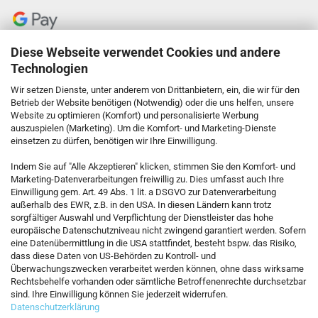
Diese Webseite verwendet Cookies und andere
Technologien
Wir setzen Dienste, unter anderem von Drittanbietern, ein, die wir für den
Betrieb der Website benötigen (Notwendig) oder die uns helfen, unsere
Website zu optimieren (Komfort) und personalisierte Werbung
auszuspielen (Marketing). Um die Komfort- und Marketing-Dienste
einsetzen zu dürfen, benötigen wir Ihre Einwilligung.
KONTAKT
Indem Sie auf "Alle Akzeptieren" klicken, stimmen Sie den Komfort- und
Marketing-Datenverarbeitungen freiwillig zu. Dies umfasst auch Ihre
Einwilligung gem. Art. 49 Abs. 1 lit. a DSGVO zur Datenverarbeitung
Kostenfreie Service-Hotline
außerhalb des EWR, z.B. in den USA. In diesen Ländern kann trotz
0800 5892815
sorgfältiger Auswahl und Verpflichtung der Dienstleister das hohe
europäische Datenschutzniveau nicht zwingend garantiert werden. Sofern
eine Datenübermittlung in die USA stattfindet, besteht bspw. das Risiko,
dass diese Daten von US-Behörden zu Kontroll- und
Callback Service
Überwachungszwecken verarbeitet werden können, ohne dass wirksame
Rechtsbehelfe vorhanden oder sämtliche Betroffenenrechte durchsetzbar
sind. Ihre Einwilligung können Sie jederzeit widerrufen.
Datenschutzerklärung