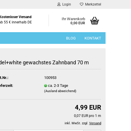
Login
Merkzettel
Kostenloser Versand
Ihr Warenkorb
ab 55 € innerhalb DE
0,00 EUR
BLOG
KONTAKT
del+white gewachstes Zahnband 70 m
t.Nr.:
100953
eferzeit:
ca. 2-3 Tage
(Ausland abweichend)
4,99 EUR
0,07 EUR pro 1 m
inkl. MwSt. zzgl.
Versand