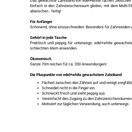
Das gewachste Zahnband von edel+white fächert zwischen d
Einfach in den Zahnzwischenraum gleiten, mit dem Multi-Fi
abwischen - fertig!
Für Anfänger
Schonend, ohne einzuschneiden: Besonders für Zahnseiden-A
Gehört in jede Tasche
Praktisch und peppig für unterwegs: edel+white gewachs
schlechten Atem anwenden.
Ökonomisch
Ganze 70m reichen für ca. 200 Anwendungen!
Die Pluspunkte von edel+white gewachstem Zahnband
Fächert zwischen den Zähnen auf und reinigt sorgfälti
Schneidet nicht in die Finger ein
Schmeckt frisch und sieht peppig aus
Vereinfacht den Zugang zu den Zahnzwischenräumen
Motiviert zur täglichen Verwendung, auch unterwegs