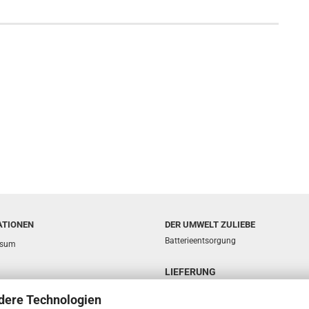
ATIONEN
DER UMWELT ZULIEBE
Batterieentsorgung
ssum
LIEFERUNG
sphäre und Datenschutz
dere Technologien
d- & Zahlungsbedingungen