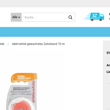
Suche...
Alle
»
ide
edel+white gewachstes Zahnband 70 m
e
Ar
Li