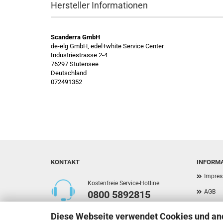
Hersteller Informationen
Scanderra GmbH
de-elg GmbH, edel+white Service Center
Industriestrasse 2-4
76297 Stutensee
Deutschland
072491352
KONTAKT
INFORM
Impre
Kostenfreie Service-Hotline
AGB
0800 5892815
Privat
Diese Webseite verwendet Cookies und an
Versan