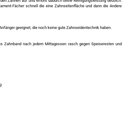
en Zähnen auf und erhöht dadurch seine Reinigungsleistung deutlich.
lament-Fächer schnell die eine Zahnseitenfläche und dann die Andere
nfänger geeignet, die noch keine gute Zahnseidentechnik haben.
tes Zahnband nach jedem Mittagessen rasch gegen Speiseresten und
g