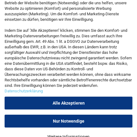
Betrieb der Website benötigen (Notwendig) oder die uns helfen, unsere
Website zu optimieren (Komfort) und personalisierte Werbung
auszuspielen (Marketing). Um die Komfort- und Marketing-Dienste
einsetzen zu dürfen, benötigen wir Ihre Einwilligung.
KONTAKT
Indem Sie auf "Alle Akzeptieren" klicken, stimmen Sie den Komfort- und
Marketing-Datenverarbeitungen freiwillig zu. Dies umfasst auch Ihre
Einwilligung gem. Art. 49 Abs. 1 lit. a DSGVO zur Datenverarbeitung
Kostenfreie Service-Hotline
außerhalb des EWR, z.B. in den USA. In diesen Ländern kann trotz
0800 5892815
sorgfältiger Auswahl und Verpflichtung der Dienstleister das hohe
europäische Datenschutzniveau nicht zwingend garantiert werden. Sofern
eine Datenübermittlung in die USA stattfindet, besteht bspw. das Risiko,
dass diese Daten von US-Behörden zu Kontroll- und
Callback Service
Überwachungszwecken verarbeitet werden können, ohne dass wirksame
Rechtsbehelfe vorhanden oder sämtliche Betroffenenrechte durchsetzbar
sind. Ihre Einwilligung können Sie jederzeit widerrufen.
Datenschutzerklärung
Kontaktformular
Alle Akzeptieren
Nur Notwendige
Vertrag widerrufen
Weitere Informationen