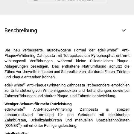
Beschreibung
®
Die neu verbesserte, ausgewogene Formel der edel+white
Anti-
Plaque+Whitening Zahnpasta mit Tetrapotassium Pyrophosphat entfernt
wirkungsvoll Verfärbungen, während kleine Silicateilchen Plaque-
Ablagerungen beseitigen. Das enthaltene Natriumfluorid schützt die
Zähne vor Umwelteinflüssen und Säureattacken, die durch Essen, Trinken
und Plaque entstehen können.
®
edel+white
Anti-Plaque+Whitening Zahnpasta ist besonders empfohlen
zur Unterstützung von Whiteningprodukten und -behandlungen, sowie bei
Zahnverfärbungen und starker Plaque- und Zahnsteinentwicklung.
Weniger Schaum für mehr Putzleistung
®
edel+white
Anti-Plaque+Whitening Zahnpasta is speziell
schaumreduziert formuliert für den Gebrauch mit elektrischen
Zahnbürsten, Schallzahnbürsten und manuellen Spezialzahnbürsten
®
(KONEX
) mit erhöhter Reinigungsleistung.
Inhaltsstoffe: