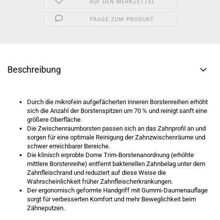
AUF DEN MERKZETTEL
FRAGE ZUM PRODUKT
Beschreibung
Durch die mikrofein aufgefächerten inneren Borstenreihen erhöht
sich die Anzahl der Borstenspitzen um 70 % und reinigt sanft eine
größere Oberfläche.
Die Zwischenraumborsten passen sich an das Zahnprofil an und
sorgen für eine optimale Reinigung der Zahnzwischenräume und
schwer erreichbarer Bereiche.
Die klinisch erprobte Dome Trim-Borstenanordnung (erhöhte
mittlere Borstenreihe) entfernt bakteriellen Zahnbelag unter dem
Zahnfleischrand und reduziert auf diese Weise die
Wahrscheinlichkeit früher Zahnfleischerkrankungen.
Der ergonomisch geformte Handgriff mit Gummi-Daumenauflage
sorgt für verbesserten Komfort und mehr Beweglichkeit beim
Zähneputzen.