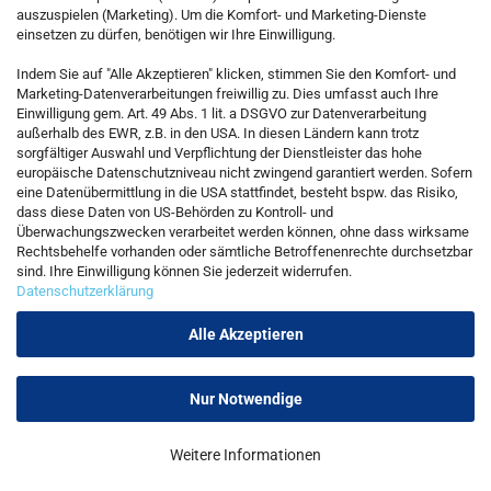
auszuspielen (Marketing). Um die Komfort- und Marketing-Dienste
einsetzen zu dürfen, benötigen wir Ihre Einwilligung.
KONTAKT
Indem Sie auf "Alle Akzeptieren" klicken, stimmen Sie den Komfort- und
Marketing-Datenverarbeitungen freiwillig zu. Dies umfasst auch Ihre
Einwilligung gem. Art. 49 Abs. 1 lit. a DSGVO zur Datenverarbeitung
Kostenfreie Service-Hotline
außerhalb des EWR, z.B. in den USA. In diesen Ländern kann trotz
0800 5892815
sorgfältiger Auswahl und Verpflichtung der Dienstleister das hohe
europäische Datenschutzniveau nicht zwingend garantiert werden. Sofern
eine Datenübermittlung in die USA stattfindet, besteht bspw. das Risiko,
dass diese Daten von US-Behörden zu Kontroll- und
Callback Service
Überwachungszwecken verarbeitet werden können, ohne dass wirksame
Rechtsbehelfe vorhanden oder sämtliche Betroffenenrechte durchsetzbar
sind. Ihre Einwilligung können Sie jederzeit widerrufen.
Datenschutzerklärung
Kontaktformular
Alle Akzeptieren
Nur Notwendige
Vertrag widerrufen
Weitere Informationen
Onlineshop erstellen
mit Gambio.de © 2026