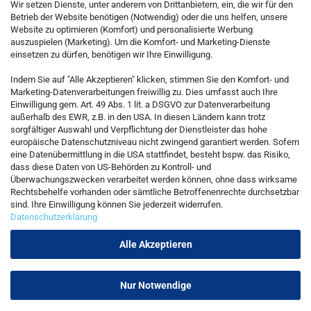
Wir setzen Dienste, unter anderem von Drittanbietern, ein, die wir für den
Betrieb der Website benötigen (Notwendig) oder die uns helfen, unsere
Website zu optimieren (Komfort) und personalisierte Werbung
auszuspielen (Marketing). Um die Komfort- und Marketing-Dienste
einsetzen zu dürfen, benötigen wir Ihre Einwilligung.
KONTAKT
Indem Sie auf "Alle Akzeptieren" klicken, stimmen Sie den Komfort- und
Marketing-Datenverarbeitungen freiwillig zu. Dies umfasst auch Ihre
Einwilligung gem. Art. 49 Abs. 1 lit. a DSGVO zur Datenverarbeitung
Kostenfreie Service-Hotline
außerhalb des EWR, z.B. in den USA. In diesen Ländern kann trotz
0800 5892815
sorgfältiger Auswahl und Verpflichtung der Dienstleister das hohe
europäische Datenschutzniveau nicht zwingend garantiert werden. Sofern
eine Datenübermittlung in die USA stattfindet, besteht bspw. das Risiko,
dass diese Daten von US-Behörden zu Kontroll- und
Callback Service
Überwachungszwecken verarbeitet werden können, ohne dass wirksame
Rechtsbehelfe vorhanden oder sämtliche Betroffenenrechte durchsetzbar
sind. Ihre Einwilligung können Sie jederzeit widerrufen.
Datenschutzerklärung
Kontaktformular
Alle Akzeptieren
Nur Notwendige
Vertrag widerrufen