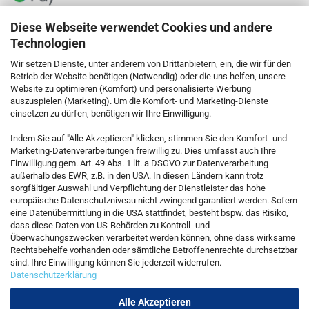
Diese Webseite verwendet Cookies und andere
Technologien
Wir setzen Dienste, unter anderem von Drittanbietern, ein, die wir für den
Betrieb der Website benötigen (Notwendig) oder die uns helfen, unsere
Website zu optimieren (Komfort) und personalisierte Werbung
auszuspielen (Marketing). Um die Komfort- und Marketing-Dienste
einsetzen zu dürfen, benötigen wir Ihre Einwilligung.
KONTAKT
Indem Sie auf "Alle Akzeptieren" klicken, stimmen Sie den Komfort- und
Marketing-Datenverarbeitungen freiwillig zu. Dies umfasst auch Ihre
Einwilligung gem. Art. 49 Abs. 1 lit. a DSGVO zur Datenverarbeitung
Kostenfreie Service-Hotline
außerhalb des EWR, z.B. in den USA. In diesen Ländern kann trotz
0800 5892815
sorgfältiger Auswahl und Verpflichtung der Dienstleister das hohe
europäische Datenschutzniveau nicht zwingend garantiert werden. Sofern
eine Datenübermittlung in die USA stattfindet, besteht bspw. das Risiko,
dass diese Daten von US-Behörden zu Kontroll- und
Callback Service
Überwachungszwecken verarbeitet werden können, ohne dass wirksame
Rechtsbehelfe vorhanden oder sämtliche Betroffenenrechte durchsetzbar
sind. Ihre Einwilligung können Sie jederzeit widerrufen.
Datenschutzerklärung
Kontaktformular
Alle Akzeptieren