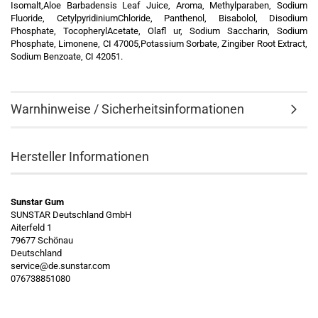
Isomalt,Aloe Barbadensis Leaf Juice, Aroma, Methylparaben, Sodium
Fluoride, CetylpyridiniumChloride, Panthenol, Bisabolol, Disodium
Phosphate, TocopherylAcetate, Olafl ur, Sodium Saccharin, Sodium
Phosphate, Limonene, CI 47005,Potassium Sorbate, Zingiber Root Extract,
Sodium Benzoate, CI 42051.
Warnhinweise / Sicherheitsinformationen
Hersteller Informationen
Sunstar Gum
SUNSTAR Deutschland GmbH
Aiterfeld 1
79677 Schönau
Deutschland
service@de.sunstar.com
076738851080