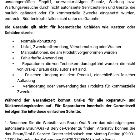
unsachgemäßen Eingriff, unzweckmäßigen Einsatz, Wartung bzw.
Wartungsversuche durch nicht autorisierte Servicestellen und Geräte, die
baulich geändert oder für kommerzielle Zwecke eingesetzt wurden,
erstreckt. Bürstenköpfe fallen nicht unter die Garantie.
Die Garantie gilt nicht für kosmetische Schäden wie Kratzer oder
Schäden durch:
Normale Abnutzung
Unfall, Zweckentfremdung, Verschmutzung oder Wasser
Manipulationen, die am Produkt vorgenommen wurden
Fehlerhafte Anwendung
Reparaturen, die von Technikern durchgeführt wurden, die nicht
von Oral-B / Braun dazu autorisiert sind.
Falschen Umgang mit dem Produkt, einschließlich falscher
Aufladung
Veränderung oder Verwendung des Produkts für kommerzielle
Zwecke.
Während der Garantiezeit kommt Oral-B für alle Reparatur- und
Rücksendungskosten auf. Für Reparaturen innerhalb der Garantiezeit
befolgen Sie bitte diese einfachen Schritte:
1. Besuchen Sie die Website von Braun Oral-B um das nächstgelegene
autorisierte Braun/Oral-B Service-Center zu finden. Alternativ können Sie
das Braun/Oral-B Service Center telefonisch von Montag-Freitag (09:00 -
17:00 Uhr) unter der Rufnummer 00800 27286463 kontaktieren.