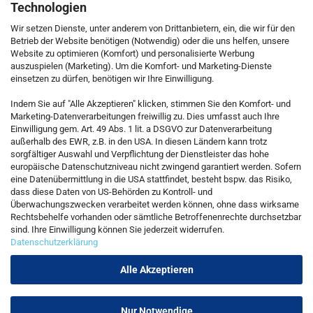
Technologien
Wir setzen Dienste, unter anderem von Drittanbietern, ein, die wir für den
Betrieb der Website benötigen (Notwendig) oder die uns helfen, unsere
Website zu optimieren (Komfort) und personalisierte Werbung
auszuspielen (Marketing). Um die Komfort- und Marketing-Dienste
einsetzen zu dürfen, benötigen wir Ihre Einwilligung.
KONTAKT
Indem Sie auf "Alle Akzeptieren" klicken, stimmen Sie den Komfort- und
Marketing-Datenverarbeitungen freiwillig zu. Dies umfasst auch Ihre
Einwilligung gem. Art. 49 Abs. 1 lit. a DSGVO zur Datenverarbeitung
Kostenfreie Service-Hotline
außerhalb des EWR, z.B. in den USA. In diesen Ländern kann trotz
0800 5892815
sorgfältiger Auswahl und Verpflichtung der Dienstleister das hohe
europäische Datenschutzniveau nicht zwingend garantiert werden. Sofern
eine Datenübermittlung in die USA stattfindet, besteht bspw. das Risiko,
dass diese Daten von US-Behörden zu Kontroll- und
Callback Service
Überwachungszwecken verarbeitet werden können, ohne dass wirksame
Rechtsbehelfe vorhanden oder sämtliche Betroffenenrechte durchsetzbar
sind. Ihre Einwilligung können Sie jederzeit widerrufen.
Datenschutzerklärung
Kontaktformular
Alle Akzeptieren
Nur Notwendige