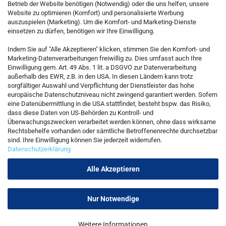
Betrieb der Website benötigen (Notwendig) oder die uns helfen, unsere
Website zu optimieren (Komfort) und personalisierte Werbung
auszuspielen (Marketing). Um die Komfort- und Marketing-Dienste
einsetzen zu dürfen, benötigen wir Ihre Einwilligung.
KONTAKT
Indem Sie auf "Alle Akzeptieren" klicken, stimmen Sie den Komfort- und
Marketing-Datenverarbeitungen freiwillig zu. Dies umfasst auch Ihre
Einwilligung gem. Art. 49 Abs. 1 lit. a DSGVO zur Datenverarbeitung
Kostenfreie Service-Hotline
außerhalb des EWR, z.B. in den USA. In diesen Ländern kann trotz
0800 5892815
sorgfältiger Auswahl und Verpflichtung der Dienstleister das hohe
europäische Datenschutzniveau nicht zwingend garantiert werden. Sofern
eine Datenübermittlung in die USA stattfindet, besteht bspw. das Risiko,
dass diese Daten von US-Behörden zu Kontroll- und
Callback Service
Überwachungszwecken verarbeitet werden können, ohne dass wirksame
Rechtsbehelfe vorhanden oder sämtliche Betroffenenrechte durchsetzbar
sind. Ihre Einwilligung können Sie jederzeit widerrufen.
Datenschutzerklärung
Kontaktformular
Alle Akzeptieren
Nur Notwendige
Vertrag widerrufen
Weitere Informationen