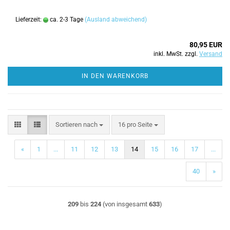
Lieferzeit:
ca. 2-3 Tage
(Ausland abweichend)
80,95 EUR
inkl. MwSt. zzgl.
Versand
IN DEN WARENKORB
Sortieren nach
pro Seite
Sortieren nach
16 pro Seite
«
1
...
11
12
13
14
15
16
17
...
40
»
209
bis
224
(von insgesamt
633
)