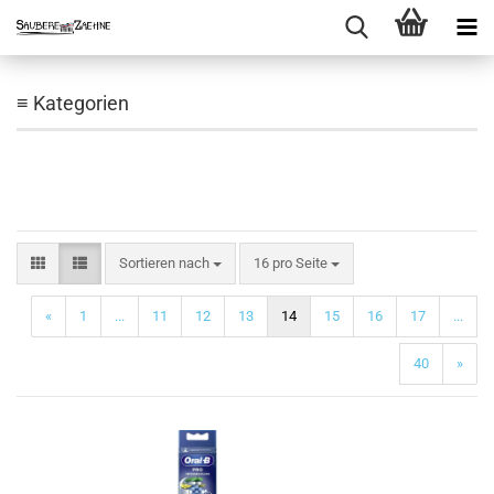
≡ Kategorien
Sortieren nach
pro Seite
Sortieren nach
16 pro Seite
«
1
...
11
12
13
14
15
16
17
...
40
»