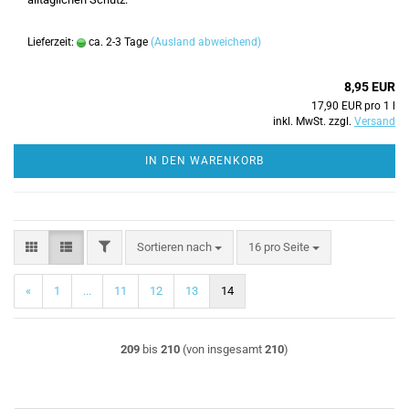
Lieferzeit:
ca. 2-3 Tage
(Ausland abweichend)
8,95 EUR
17,90 EUR pro 1 l
inkl. MwSt. zzgl.
Versand
IN DEN WARENKORB
FILTER
Sortieren nach
pro Seite
Sortieren nach
16 pro Seite
«
1
...
11
12
13
14
209
bis
210
(von insgesamt
210
)