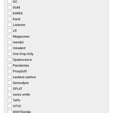
GC
GUM
KAREX
KauX
Listerine
LR
Megasonex
meridol
miradent
One Drop Only
Opalescence
Parodontax
ProxySoft
saubere-zaehne
Sensodyne
SPLAT
swiss smile
TePe
VITIS
WHITEsmile