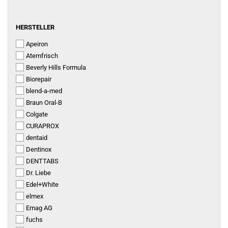
HERSTELLER
HERSTELLER
Apeiron
Atemfrisch
Beverly Hills Formula
Biorepair
blend-a-med
Braun Oral-B
Colgate
CURAPROX
dentaid
Dentinox
DENTTABS
Dr. Liebe
Edel+White
elmex
Emag AG
fuchs