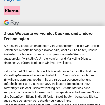
Diese Webseite verwendet Cookies und andere
Technologien
Wir setzen Dienste, unter anderem von Drittanbietern, ein, die wir für den
Betrieb der Website benötigen (Notwendig) oder die uns helfen, unsere
Website zu optimieren (Komfort) und personalisierte Werbung
auszuspielen (Marketing). Um die Komfort- und Marketing-Dienste
einsetzen zu dürfen, benötigen wir Ihre Einwilligung.
KONTAKT
Indem Sie auf "Alle Akzeptieren" klicken, stimmen Sie den Komfort- und
Marketing-Datenverarbeitungen freiwillig zu. Dies umfasst auch Ihre
Einwilligung gem. Art. 49 Abs. 1 lit. a DSGVO zur Datenverarbeitung
Kostenfreie Service-Hotline
außerhalb des EWR, z.B. in den USA. In diesen Ländern kann trotz
0800 5892815
sorgfältiger Auswahl und Verpflichtung der Dienstleister das hohe
europäische Datenschutzniveau nicht zwingend garantiert werden. Sofern
eine Datenübermittlung in die USA stattfindet, besteht bspw. das Risiko,
dass diese Daten von US-Behörden zu Kontroll- und
Callback Service
Überwachungszwecken verarbeitet werden können, ohne dass wirksame