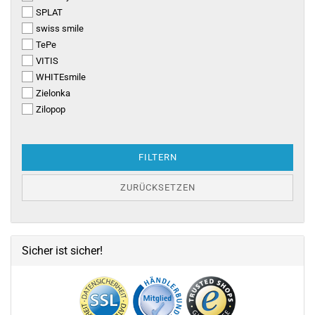
SPLAT
swiss smile
TePe
VITIS
WHITEsmile
Zielonka
Zilopop
FILTERN
ZURÜCKSETZEN
Sicher ist sicher!