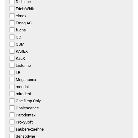
Dr. Liebe
Edel+White
elmex
Emag AG
fuchs
GC
GUM
KAREX
KauX
Listerine
LR
Megasonex
meridol
miradent
One Drop Only
Opalescence
Parodontax
ProxySoft
saubere-zaehne
Sensodyne