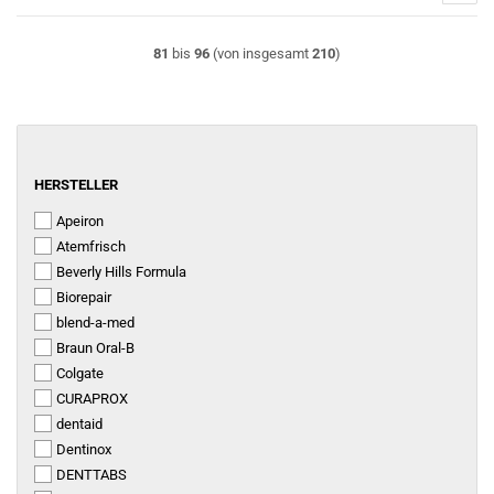
81
bis
96
(von insgesamt
210
)
HERSTELLER
HERSTELLER
Apeiron
Atemfrisch
Beverly Hills Formula
Biorepair
blend-a-med
Braun Oral-B
Colgate
CURAPROX
dentaid
Dentinox
DENTTABS