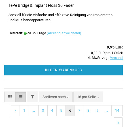
TePe Bridge & Implant Floss 30 Fäden
Speziell für die einfache und effektive Reinigung von Implantaten
und Multibandapparaturen.
Lieferzeit:
ca. 2-3 Tage
(Ausland abweichend)
9,95 EUR
0,33 EUR pro 1 Stück
inkl. MwSt. zzgl.
Versand
IN DEN WARENKORB
FILTER
Sortieren nach
pro Seite
Sortieren nach
16 pro Seite
«
1
...
3
4
5
6
7
8
9
...
14
»