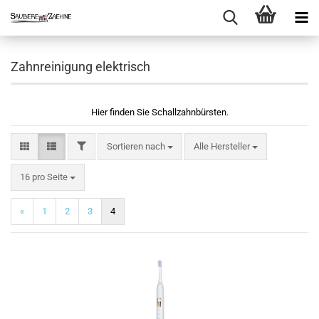
Zahnreinigung elektrisch
Hier finden Sie Schallzahnbürsten.
FILTER
Sortieren nach
Sortieren nach
Alle Hersteller
pro Seite
16 pro Seite
«
1
2
3
4