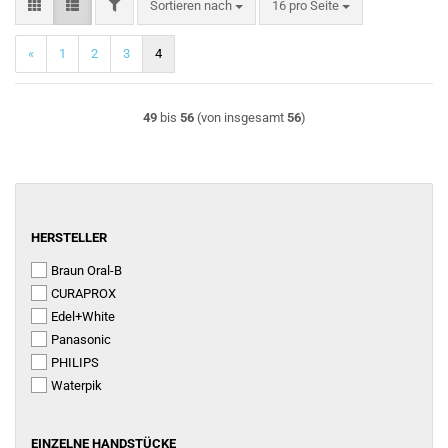
FILTER
Sortieren nach
pro Seite
Sortieren nach
16 pro Seite
«
1
2
3
4
49
bis
56
(von insgesamt
56
)
HERSTELLER
HERSTELLER
Braun Oral-B
CURAPROX
Edel+White
Panasonic
PHILIPS
Waterpik
EINZELNE
EINZELNE HANDSTÜCKE