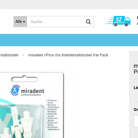
Suche...
Alle
»
ntalbürsten
miradent I-Prox chx Interdentalbürsten 6'er Pack
m
P
Li
Gr