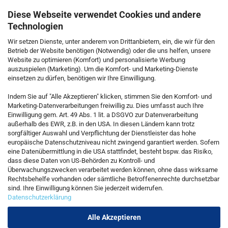
Diese Webseite verwendet Cookies und andere
Technologien
Wir setzen Dienste, unter anderem von Drittanbietern, ein, die wir für den
Betrieb der Website benötigen (Notwendig) oder die uns helfen, unsere
Website zu optimieren (Komfort) und personalisierte Werbung
auszuspielen (Marketing). Um die Komfort- und Marketing-Dienste
einsetzen zu dürfen, benötigen wir Ihre Einwilligung.
KONTAKT
Indem Sie auf "Alle Akzeptieren" klicken, stimmen Sie den Komfort- und
Marketing-Datenverarbeitungen freiwillig zu. Dies umfasst auch Ihre
Einwilligung gem. Art. 49 Abs. 1 lit. a DSGVO zur Datenverarbeitung
Kostenfreie Service-Hotline
außerhalb des EWR, z.B. in den USA. In diesen Ländern kann trotz
0800 5892815
sorgfältiger Auswahl und Verpflichtung der Dienstleister das hohe
europäische Datenschutzniveau nicht zwingend garantiert werden. Sofern
eine Datenübermittlung in die USA stattfindet, besteht bspw. das Risiko,
dass diese Daten von US-Behörden zu Kontroll- und
Callback Service
Überwachungszwecken verarbeitet werden können, ohne dass wirksame
Rechtsbehelfe vorhanden oder sämtliche Betroffenenrechte durchsetzbar
sind. Ihre Einwilligung können Sie jederzeit widerrufen.
Datenschutzerklärung
Kontaktformular
Alle Akzeptieren