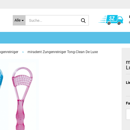
Suche...
Alle
»
genreiniger
miradent Zungenreiniger Tong-Clean De Luxe
m
L
Li
Fa