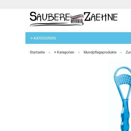
≡ KATEGORIEN
»
»
»
Startseite
≡ Kategorien
Mundpflegeprodukte
Zun