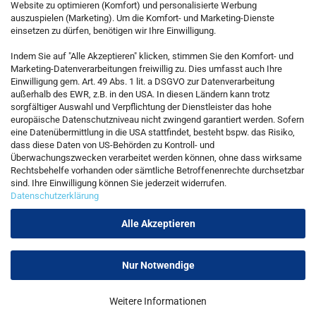
Website zu optimieren (Komfort) und personalisierte Werbung
auszuspielen (Marketing). Um die Komfort- und Marketing-Dienste
einsetzen zu dürfen, benötigen wir Ihre Einwilligung.
KONTAKT
Indem Sie auf "Alle Akzeptieren" klicken, stimmen Sie den Komfort- und
Marketing-Datenverarbeitungen freiwillig zu. Dies umfasst auch Ihre
Einwilligung gem. Art. 49 Abs. 1 lit. a DSGVO zur Datenverarbeitung
Kostenfreie Service-Hotline
außerhalb des EWR, z.B. in den USA. In diesen Ländern kann trotz
0800 5892815
sorgfältiger Auswahl und Verpflichtung der Dienstleister das hohe
europäische Datenschutzniveau nicht zwingend garantiert werden. Sofern
eine Datenübermittlung in die USA stattfindet, besteht bspw. das Risiko,
dass diese Daten von US-Behörden zu Kontroll- und
Callback Service
Überwachungszwecken verarbeitet werden können, ohne dass wirksame
Rechtsbehelfe vorhanden oder sämtliche Betroffenenrechte durchsetzbar
sind. Ihre Einwilligung können Sie jederzeit widerrufen.
Datenschutzerklärung
Kontaktformular
Alle Akzeptieren
Nur Notwendige
Vertrag widerrufen
Weitere Informationen
Onlineshop erstellen
mit Gambio.de © 2026