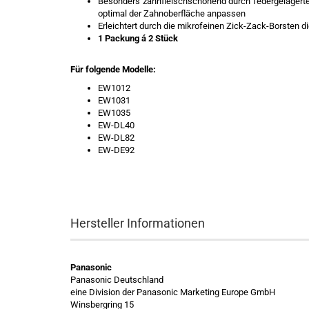
Besonders zahnfleischschonend durch federgelagerte B
optimal der Zahnoberfläche anpassen
Erleichtert durch die mikrofeinen Zick-Zack-Borsten
1 Packung á 2 Stück
Für folgende Modelle:
EW1012
​EW1031
EW1035
EW-DL40
EW-DL82
EW-DE92
Hersteller Informationen
Panasonic
Panasonic Deutschland
eine Division der Panasonic Marketing Europe GmbH
Winsbergring 15