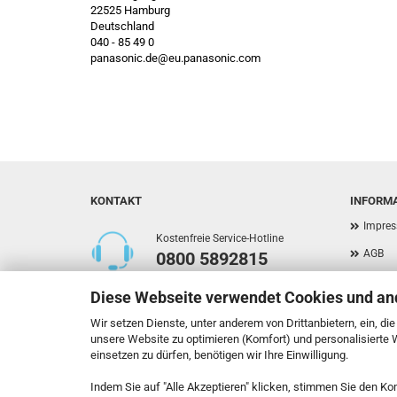
22525 Hamburg
Deutschland
040 - 85 49 0
panasonic.de@eu.panasonic.com
KONTAKT
INFORM
Impre
Kostenfreie Service-Hotline
AGB
0800 5892815
Privat
Diese Webseite verwendet Cookies und an
Versan
Callback Service
Wir setzen Dienste, unter anderem von Drittanbietern, ein, di
Widerr
unsere Website zu optimieren (Komfort) und personalisierte
einsetzen zu dürfen, benötigen wir Ihre Einwilligung.
Kontak
Indem Sie auf "Alle Akzeptieren" klicken, stimmen Sie den Ko
Callbac