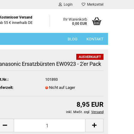
Login
Merkzettel
Kostenloser Versand
Ihr Warenkorb
ab 55 € innerhalb DE
0,00 EUR
BLOG
KONTAKT
AUSVERKAUFT
anasonic Ersatzbürsten EW0923 - 2'er Pack
t.Nr.:
101893
eferzeit:
Nicht auf Lager
8,95 EUR
inkl. MwSt. zzgl.
Versand