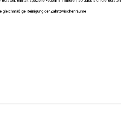
orsten: Enthält spezielle Federn im Inneren, so dass sich die Borsten
 die gleichmäßige Reinigung der Zahnzwischenräume