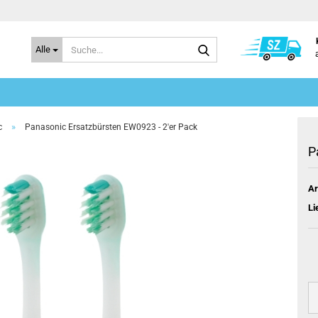
Suche...
Alle
»
c
Panasonic Ersatzbürsten EW0923 - 2'er Pack
P
Ar
Li