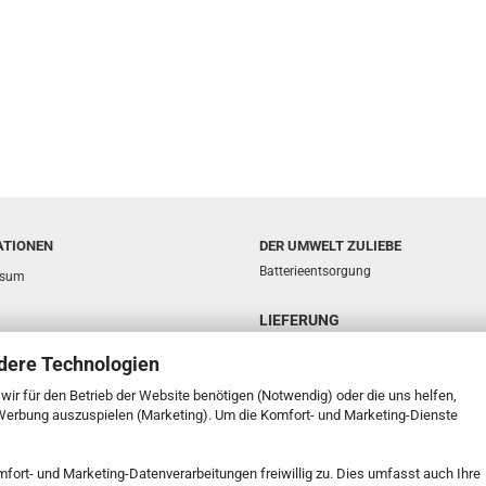
ATIONEN
DER UMWELT ZULIEBE
Batterieentsorgung
ssum
LIEFERUNG
sphäre und Datenschutz
dere Technologien
d- & Zahlungsbedingungen
e wir für den Betrieb der Website benötigen (Notwendig) oder die uns helfen,
ufsrecht & Muster-Widerrufsformular
 Werbung auszuspielen (Marketing). Um die Komfort- und Marketing-Dienste
t
mfort- und Marketing-Datenverarbeitungen freiwillig zu. Dies umfasst auch Ihre
k Service