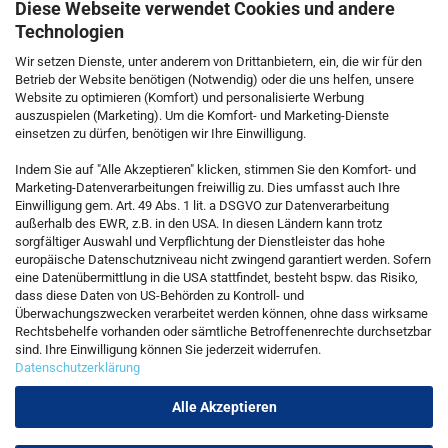
Diese Webseite verwendet Cookies und andere
Technologien
Wir setzen Dienste, unter anderem von Drittanbietern, ein, die wir für den
Betrieb der Website benötigen (Notwendig) oder die uns helfen, unsere
Website zu optimieren (Komfort) und personalisierte Werbung
auszuspielen (Marketing). Um die Komfort- und Marketing-Dienste
einsetzen zu dürfen, benötigen wir Ihre Einwilligung.
KONTAKT
Indem Sie auf "Alle Akzeptieren" klicken, stimmen Sie den Komfort- und
Marketing-Datenverarbeitungen freiwillig zu. Dies umfasst auch Ihre
Einwilligung gem. Art. 49 Abs. 1 lit. a DSGVO zur Datenverarbeitung
Kostenfreie Service-Hotline
außerhalb des EWR, z.B. in den USA. In diesen Ländern kann trotz
0800 5892815
sorgfältiger Auswahl und Verpflichtung der Dienstleister das hohe
europäische Datenschutzniveau nicht zwingend garantiert werden. Sofern
eine Datenübermittlung in die USA stattfindet, besteht bspw. das Risiko,
dass diese Daten von US-Behörden zu Kontroll- und
Callback Service
Überwachungszwecken verarbeitet werden können, ohne dass wirksame
Rechtsbehelfe vorhanden oder sämtliche Betroffenenrechte durchsetzbar
sind. Ihre Einwilligung können Sie jederzeit widerrufen.
Datenschutzerklärung
Kontaktformular
Alle Akzeptieren