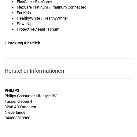
FlexCare / FlexCare+
FlexCare Platinum / Platinum Connected
For Kids
HealthyWhite / HealthyWhite+
PowerUp
ProtectiveCleanPlatinum
1 Packung á 2 Stück
Hersteller Informationen
PHILIPS
Philips Consumer Lifestyle BV
Tussendiepen 4
9206 AD Drachten
Niederlande
040808010980