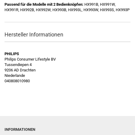
Passend für die Modelle mit 2 Bedienknöpfen:
HX991B, HX991W,
HX991R, HX992B, HX992W, HX993B, HX993L, HX993W, HX993S, HX993P
Hersteller Informationen
PHILIPS
Philips Consumer Lifestyle BV
Tussendiepen 4
9206 AD Drachten
Niederlande
040808010980
INFORMATIONEN