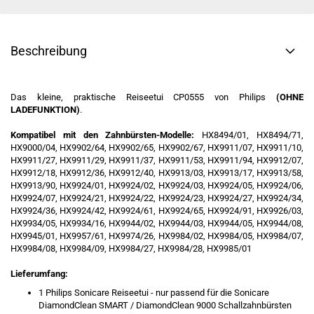
Beschreibung
Das kleine, praktische Reiseetui CP0555 von Philips
(OHNE
LADEFUNKTION)
.
Kompatibel mit den Zahnbürsten-Modelle:
HX8494/01, HX8494/71,
HX9000/04, HX9902/64, HX9902/65, HX9902/67, HX9911/07, HX9911/10,
HX9911/27, HX9911/29, HX9911/37, HX9911/53, HX9911/94, HX9912/07,
HX9912/18, HX9912/36, HX9912/40, HX9913/03, HX9913/17, HX9913/58,
HX9913/90, HX9924/01, HX9924/02, HX9924/03, HX9924/05, HX9924/06,
HX9924/07, HX9924/21, HX9924/22, HX9924/23, HX9924/27, HX9924/34,
HX9924/36, HX9924/42, HX9924/61, HX9924/65, HX9924/91, HX9926/03,
HX9934/05, HX9934/16, HX9944/02, HX9944/03, HX9944/05, HX9944/08,
HX9945/01, HX9957/61, HX9974/26, HX9984/02, HX9984/05, HX9984/07,
HX9984/08, HX9984/09, HX9984/27, HX9984/28, HX9985/01
Lieferumfang:
1 Philips Sonicare Reiseetui - nur passend für die Sonicare
DiamondClean SMART / DiamondClean 9000 Schallzahnbürsten