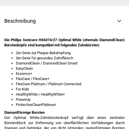
Beschreibung
Die Philips Sonicare HX6074/27 Optimal White (ehemals DiamondClean)
Bürstenköpfe sind kompatibel mit folgenden Zahnbürsten:
2er-Serie zur Plaque-Bekämpfung
3er-Serie für gesundes Zahnfleisch
DiamondClean / DiamondClean Smart
EasyClean
Essence+
FlexCare / FlexCare+
FlexCare Platinum / Platinum Connected
For Kids
HealthyWhite / HealthyWhite+
PowerUp
ProtectiveCleanPlatinum
Diamantförmige Borsten
Der Optimal White-Zahnbürstenkopf verfügt über einen zentralen
Bürstenblock zur Entfernung von oberflächlichen Verfärbungen durch
Speisen und Getränke, der von dicht sitzenden, rautenförmigen Borsten