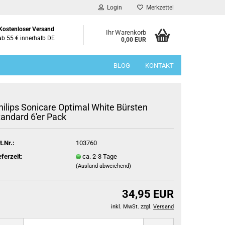
Login
Merkzettel
Kostenloser Versand
Ihr Warenkorb
ab 55 € innerhalb DE
0,00 EUR
BLOG
KONTAKT
hilips Sonicare Optimal White Bürsten
tandard 6'er Pack
t.Nr.:
103760
eferzeit:
ca. 2-3 Tage
(Ausland abweichend)
34,95 EUR
inkl. MwSt. zzgl.
Versand