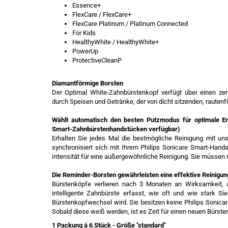
Essence+
FlexCare / FlexCare+
FlexCare Platinum / Platinum Connected
For Kids
HealthyWhite / HealthyWhite+
PowerUp
ProtectiveCleanP
Diamantförmige Borsten
Der Optimal White-Zahnbürstenkopf verfügt über einen zen
durch Speisen und Getränke, der von dicht sitzenden, rautenf
Wählt automatisch den besten Putzmodus für optimale Er
Smart-Zahnbürstenhandstücken verfügbar)
Erhalten Sie jedes Mal die bestmögliche Reinigung mit un
synchronisiert sich mit Ihrem Philips Sonicare Smart-Han
Intensität für eine außergewöhnliche Reinigung. Sie müssen 
Die Reminder-Borsten gewährleisten eine effektive Reinigun
Bürstenköpfe verlieren nach 3 Monaten an Wirksamkeit, a
intelligente Zahnbürste erfasst, wie oft und wie stark Si
Bürstenkopfwechsel wird. Sie besitzen keine Philips Sonica
Sobald diese weiß werden, ist es Zeit für einen neuen Bürste
1 Packung á 6 Stück - Größe "standard"