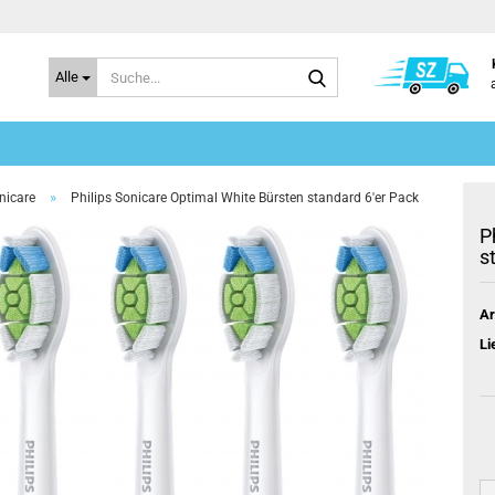
Suche...
Alle
»
nicare
Philips Sonicare Optimal White Bürsten standard 6'er Pack
P
s
Ar
Li