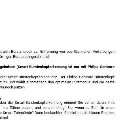
tralen Bürstenblock zur Entfernung von oberflächlichen Verfärbungen
örmigen Borsten eingerahmt ist.
gebnisse (Smart-Bürstenkopferkennung ist nur mit Philips Sonicare
serer Smart-Bürstenkopferkennung*. Der Philips Sonicare Bürstenkopf
dstück und wählt automatisch den optimalen Putzmodus und die beste
nur noch putzen.
g
ber die Smart-Bürstenkopferkennung erinnert Sie vorher daran. Ihre
e Ihre Zähne putzen, und benachrichtigt Sie, wenn es Zeit für einen
re-Smart-Zahnbürste? Dann beobachten Sie einfach die blauen Borsten.
nkopf.