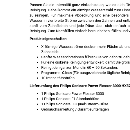
Passen Sie die Intensität ganz einfach so an, wie es sich f
Reinigung. Dabei kommt ein einziger Wasserstrahl zum Eins
zu reinigen. Für maximale Abdeckung und eine besonders
Wasser in vier breite Ströme zwischen den Zähnen und ent
sanft zum Zahnfleisch und jede Düse lässt sich einfach a
Reinigung. Zum Nachfüllen einfach herausheben, füllen und 
Produkteigenschaften:
X-förmige Wasserströme decken mehr Fläche ab und s
Zahnseide.
Sanfte Wasservibrationen führen Sie von Zahn zu Zahn
Für eine diskrete Reinigung entwickelt, damit Sie groß
Reinigt den ganzen Mund in 60 – 90 Sekunden.
Programme:
Clean
(Für ausgezeichnete tägliche Reini
10 Intensitätsstufen
Lieferumfang des Philips Sonicare Power Flosser 3000 HX3
1 Philips Sonicare Power Flosser 3000
1 Philips Sonicare F1 Standarddüse
1 Philips Sonicare F3 Quad°Stream-Düse
Gebrauchsanleitung / Garantieunterlagen