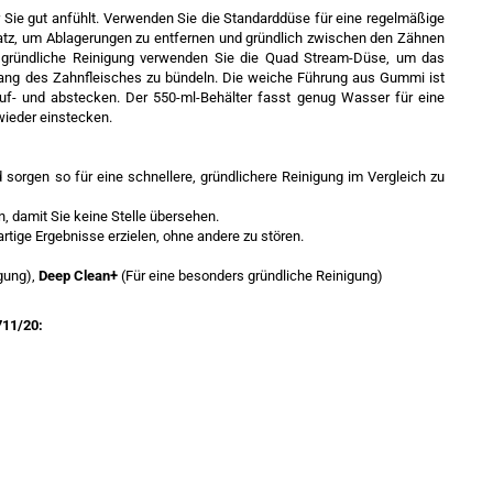
ür Sie gut anfühlt. Verwenden Sie die Standarddüse für eine regelmäßige
atz, um Ablagerungen zu entfernen und gründlich zwischen den Zähnen
 gründliche Reinigung verwenden Sie die Quad Stream-Düse, um das
lang des Zahnfleisches zu bündeln. Die weiche Führung aus Gummi ist
uf- und abstecken. Der 550-ml-Behälter fasst genug Wasser für eine
wieder einstecken.
orgen so für eine schnellere, gründlichere Reinigung im Vergleich zu
, damit Sie keine Stelle übersehen.
artige Ergebnisse erzielen, ohne andere zu stören.
gung),
Deep Clean+
(Für eine besonders gründliche Reinigung)
711/20: