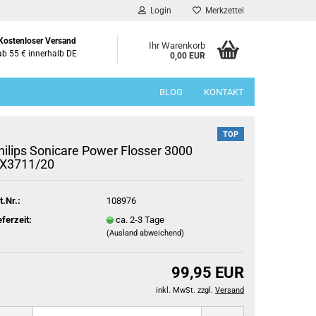
Login
Merkzettel
Kostenloser Versand
Ihr Warenkorb
ab 55 € innerhalb DE
0,00 EUR
BLOG
KONTAKT
TOP
hilips Sonicare Power Flosser 3000
X3711/20
t.Nr.:
108976
eferzeit:
ca. 2-3 Tage
(Ausland abweichend)
99,95 EUR
inkl. MwSt. zzgl.
Versand