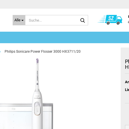
Suche...
Alle
»
Philips Sonicare Power Flosser 3000 HX3711/20
P
H
Ar
Li