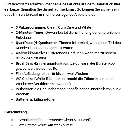
Bürstenkopf zu ersetzen, machen eine Leuchte auf dem Handstück und
ein kurzer Signalton Sie darauf aufmerksam. So können Sie sicher sein,
dass Ihr Bürstenkopf immer hervorragende Arbeit leistet.
3 Putzprogramme:
Clean, Gum Care und White
2-Minuten-Timer:
Gewährleistet die Einhaltung der empfohlenen
Putzdauer
QuadPace (4-Quadranten-Timer):
Informiert, wenn jeder Teil des
Mundes lange genug geputzt wurde
Andruckkontrolle:
Pulsierendes Geräusch wenn mit zu hohem
Druck geputzt wird
BrushSync-Erinnerungsfunktion:
Zeigt, wann der Bürstenkopf
gewechselt werden sollte
Eine Aufladung reicht für bis zu zwei Wochen
W2 Optimal White-Bürstenkopf macht die Zähne in nur einer
Woche weißer (klinisch erwiesen)
Verbessert die Gesundheit des Zahnfleisches innerhalb von nur 2
Wochen
Batterietyp Lithium-Ionen
Lieferumfang:
1 Schallzahnbürste ProtectiveClean 5100 Weiß
1 W2 OptimalWhite Aufsteckbürste