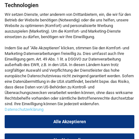
Technologien
Wir setzen Dienste, unter anderem von Drittanbietern, ein, die wir für den
Betrieb der Website benötigen (Notwendig) oder die uns helfen, unsere
Website zu optimieren (Komfort) und personalisierte Werbung
auszuspielen (Marketing). Um die Komfort- und Marketing-Dienste
einsetzen zu dürfen, benötigen wir Ihre Einwilligung.
KONTAKT
Indem Sie auf "Alle Akzeptieren" klicken, stimmen Sie den Komfort- und
Marketing-Datenverarbeitungen freiwillig zu. Dies umfasst auch Ihre
Einwilligung gem. Art. 49 Abs. 1 lit. a DSGVO zur Datenverarbeitung
Kostenfreie Service-Hotline
außerhalb des EWR, z.B. in den USA. In diesen Ländern kann trotz
0800 5892815
sorgfältiger Auswahl und Verpflichtung der Dienstleister das hohe
europäische Datenschutzniveau nicht zwingend garantiert werden. Sofern
eine Datenübermittlung in die USA stattfindet, besteht bspw. das Risiko,
dass diese Daten von US-Behörden zu Kontroll- und
Callback Service
Überwachungszwecken verarbeitet werden können, ohne dass wirksame
Rechtsbehelfe vorhanden oder sämtliche Betroffenenrechte durchsetzbar
sind. Ihre Einwilligung können Sie jederzeit widerrufen.
Datenschutzerklärung
Kontaktformular
Alle Akzeptieren