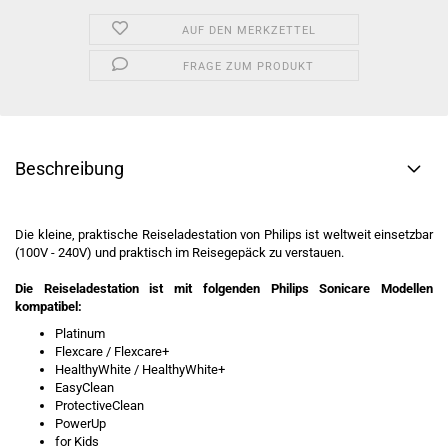
AUF DEN MERKZETTEL
FRAGE ZUM PRODUKT
Beschreibung
Die kleine, praktische Reiseladestation von Philips ist weltweit einsetzbar
(100V - 240V) und praktisch im Reisegepäck zu verstauen.
Die Reiseladestation ist mit folgenden Philips Sonicare Modellen
kompatibel:
Platinum
Flexcare / Flexcare+
HealthyWhite / HealthyWhite+
EasyClean
ProtectiveClean
PowerUp
for Kids