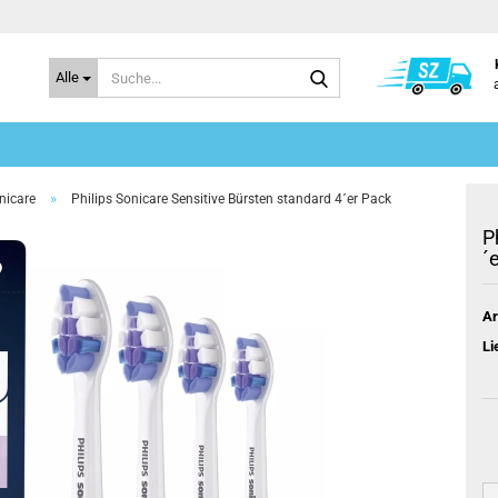
Suche...
Alle
»
nicare
Philips Sonicare Sensitive Bürsten standard 4´er Pack
P
´
Ar
Li