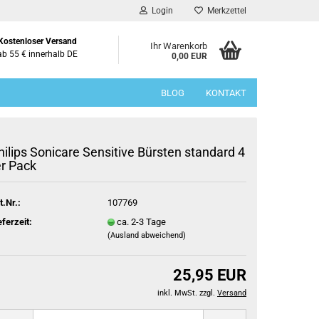
Login
Merkzettel
Kostenloser Versand
Ihr Warenkorb
ab 55 € innerhalb DE
0,00 EUR
BLOG
KONTAKT
hilips Sonicare Sensitive Bürsten standard 4
er Pack
t.Nr.:
107769
eferzeit:
ca. 2-3 Tage
(Ausland abweichend)
25,95 EUR
inkl. MwSt. zzgl.
Versand