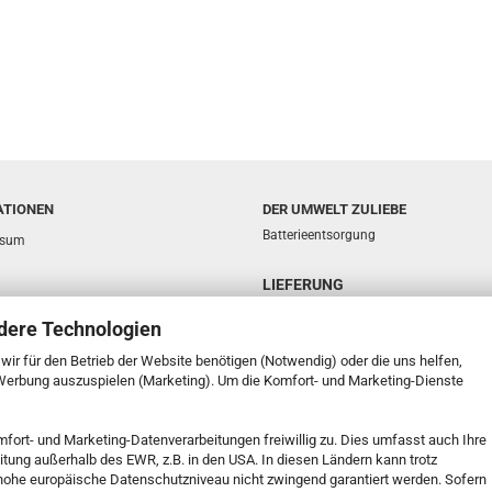
ATIONEN
DER UMWELT ZULIEBE
Batterieentsorgung
ssum
LIEFERUNG
sphäre und Datenschutz
dere Technologien
d- & Zahlungsbedingungen
e wir für den Betrieb der Website benötigen (Notwendig) oder die uns helfen,
ufsrecht & Muster-Widerrufsformular
 Werbung auszuspielen (Marketing). Um die Komfort- und Marketing-Dienste
t
mfort- und Marketing-Datenverarbeitungen freiwillig zu. Dies umfasst auch Ihre
k Service
eitung außerhalb des EWR, z.B. in den USA. In diesen Ländern kann trotz
 Einstellungen
s hohe europäische Datenschutzniveau nicht zwingend garantiert werden. Sofern