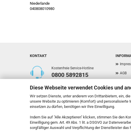
Niederlande
040808010980
KONTAKT
INFORM
Impre
Kostenfreie Service-Hotline
AGB
0800 5892815
Privat
Diese Webseite verwendet Cookies und an
Versan
Callback Service
Wir setzen Dienste, unter anderem von Drittanbietern, ein, di
Widerr
unsere Website zu optimieren (Komfort) und personalisierte
einsetzen zu dürfen, benötigen wir Ihre Einwilligung.
Kontak
Indem Sie auf "Alle Akzeptieren" klicken, stimmen Sie den Ko
Callbac
Kontaktformular
Einwilligung gem. Art. 49 Abs. 1 lit. a DSGVO zur Datenverarb
Cookie
sorgfältiger Auswahl und Verpflichtung der Dienstleister da