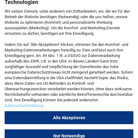
Technologien
Wir setzen Dienste, unter anderem von Drittanbietern, ein, die wir für den
Betrieb der Website benötigen (Notwendig) oder die uns helfen, unsere
Website zu optimieren (Komfort) und personalisierte Werbung
auszuspielen (Marketing). Um die Komfort- und Marketing-Dienste
einsetzen zu dürfen, benötigen wir Ihre Einwilligung.
KONTAKT
Indem Sie auf "Alle Akzeptieren" klicken, stimmen Sie den Komfort- und
Marketing-Datenverarbeitungen freiwillig zu. Dies umfasst auch Ihre
Einwilligung gem. Art. 49 Abs. 1 lit. a DSGVO zur Datenverarbeitung
Kostenfreie Service-Hotline
außerhalb des EWR, z.B. in den USA. In diesen Ländern kann trotz
0800 5892815
sorgfältiger Auswahl und Verpflichtung der Dienstleister das hohe
europäische Datenschutzniveau nicht zwingend garantiert werden. Sofern
eine Datenübermittlung in die USA stattfindet, besteht bspw. das Risiko,
dass diese Daten von US-Behörden zu Kontroll- und
Callback Service
Überwachungszwecken verarbeitet werden können, ohne dass wirksame
Rechtsbehelfe vorhanden oder sämtliche Betroffenenrechte durchsetzbar
sind. Ihre Einwilligung können Sie jederzeit widerrufen.
Datenschutzerklärung
Kontaktformular
Alle Akzeptieren
Nur Notwendige