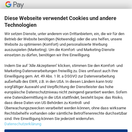
Diese Webseite verwendet Cookies und andere
Technologien
Wir setzen Dienste, unter anderem von Drittanbietern, ein, die wir für den
Betrieb der Website benötigen (Notwendig) oder die uns helfen, unsere
Website zu optimieren (Komfort) und personalisierte Werbung
auszuspielen (Marketing). Um die Komfort- und Marketing-Dienste
einsetzen zu dürfen, benötigen wir Ihre Einwilligung.
KONTAKT
Indem Sie auf "Alle Akzeptieren" klicken, stimmen Sie den Komfort- und
Marketing-Datenverarbeitungen freiwillig zu. Dies umfasst auch Ihre
Einwilligung gem. Art. 49 Abs. 1 lit. a DSGVO zur Datenverarbeitung
Kostenfreie Service-Hotline
außerhalb des EWR, z.B. in den USA. In diesen Ländern kann trotz
0800 5892815
sorgfältiger Auswahl und Verpflichtung der Dienstleister das hohe
europäische Datenschutzniveau nicht zwingend garantiert werden. Sofern
eine Datenübermittlung in die USA stattfindet, besteht bspw. das Risiko,
dass diese Daten von US-Behörden zu Kontroll- und
Callback Service
Überwachungszwecken verarbeitet werden können, ohne dass wirksame
Rechtsbehelfe vorhanden oder sämtliche Betroffenenrechte durchsetzbar
sind. Ihre Einwilligung können Sie jederzeit widerrufen.
Datenschutzerklärung
Kontaktformular