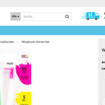
Suche...
Alle
»
ntalbürsten
Wingbrush Starter-Set
W
Ar
Li