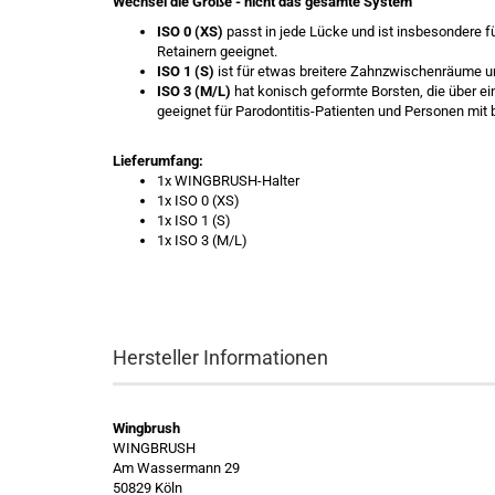
Wechsel die Größe - nicht das gesamte System
ISO 0 (XS)
passt in jede Lücke und ist insbesondere
Retainern geeignet.
ISO 1 (S)
ist für etwas breitere Zahnzwischenräume u
ISO 3 (M/L)
hat konisch geformte Borsten, die über ei
geeignet für Parodontitis-Patienten und Personen mi
Lieferumfang:
1x WINGBRUSH-Halter
1x ISO 0 (XS)
1x ISO 1 (S)
1x ISO 3 (M/L)
Hersteller Informationen
Wingbrush
WINGBRUSH
Am Wassermann 29
50829 Köln