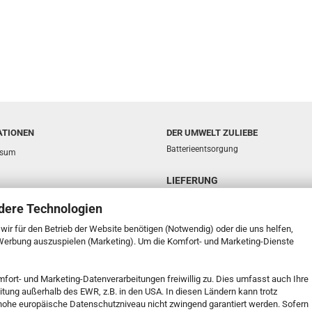
ATIONEN
DER UMWELT ZULIEBE
Batterieentsorgung
ssum
LIEFERUNG
sphäre und Datenschutz
dere Technologien
d- & Zahlungsbedingungen
e wir für den Betrieb der Website benötigen (Notwendig) oder die uns helfen,
ufsrecht & Muster-Widerrufsformular
 Werbung auszuspielen (Marketing). Um die Komfort- und Marketing-Dienste
t
mfort- und Marketing-Datenverarbeitungen freiwillig zu. Dies umfasst auch Ihre
k Service
eitung außerhalb des EWR, z.B. in den USA. In diesen Ländern kann trotz
 Einstellungen
s hohe europäische Datenschutzniveau nicht zwingend garantiert werden. Sofern