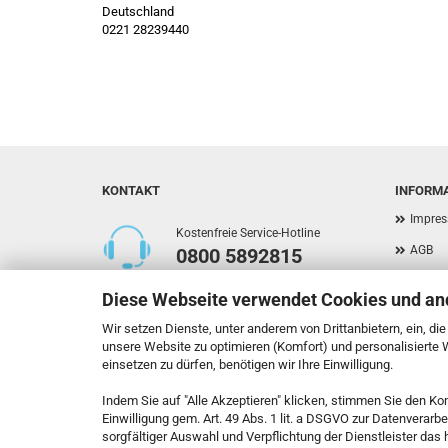
Deutschland
0221 28239440
KONTAKT
INFORM
Impre
Kostenfreie Service-Hotline
AGB
0800 5892815
Privat
Diese Webseite verwendet Cookies und an
Versan
Callback Service
Wir setzen Dienste, unter anderem von Drittanbietern, ein, di
Widerr
unsere Website zu optimieren (Komfort) und personalisierte
einsetzen zu dürfen, benötigen wir Ihre Einwilligung.
Kontak
Indem Sie auf "Alle Akzeptieren" klicken, stimmen Sie den Ko
Callbac
Kontaktformular
Einwilligung gem. Art. 49 Abs. 1 lit. a DSGVO zur Datenverarb
Cookie
sorgfältiger Auswahl und Verpflichtung der Dienstleister da