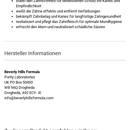
stärkt den Zahnschmelz für verbesserten Schutz vor Karies und
Empfindlichkeit
weißt die Zähne effektiv und entfernt Verfärbungen
bekämpft Zahnbelag und Karies für langfristige Zahngesundheit
revitalisiert und pflegt das Zahnfleisch für optimale Mundhygiene
erfrischt den Atem und neutralisiert schädliche Säuren
Hersteller Informationen
Beverly Hills Formula
Purity Laboratories
UK PO Box 50433
W8 9AQ Drogheda
Drogheda, A92 ECY- IE
info@beverlyhillsformula.com