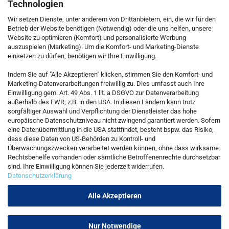
Technologien
Wir setzen Dienste, unter anderem von Drittanbietern, ein, die wir für den
Betrieb der Website benötigen (Notwendig) oder die uns helfen, unsere
Website zu optimieren (Komfort) und personalisierte Werbung
auszuspielen (Marketing). Um die Komfort- und Marketing-Dienste
einsetzen zu dürfen, benötigen wir Ihre Einwilligung.
KONTAKT
Indem Sie auf "Alle Akzeptieren" klicken, stimmen Sie den Komfort- und
Marketing-Datenverarbeitungen freiwillig zu. Dies umfasst auch Ihre
Einwilligung gem. Art. 49 Abs. 1 lit. a DSGVO zur Datenverarbeitung
Kostenfreie Service-Hotline
außerhalb des EWR, z.B. in den USA. In diesen Ländern kann trotz
0800 5892815
sorgfältiger Auswahl und Verpflichtung der Dienstleister das hohe
europäische Datenschutzniveau nicht zwingend garantiert werden. Sofern
eine Datenübermittlung in die USA stattfindet, besteht bspw. das Risiko,
dass diese Daten von US-Behörden zu Kontroll- und
Callback Service
Überwachungszwecken verarbeitet werden können, ohne dass wirksame
Rechtsbehelfe vorhanden oder sämtliche Betroffenenrechte durchsetzbar
sind. Ihre Einwilligung können Sie jederzeit widerrufen.
Datenschutzerklärung
Kontaktformular
Alle Akzeptieren
Nur Notwendige